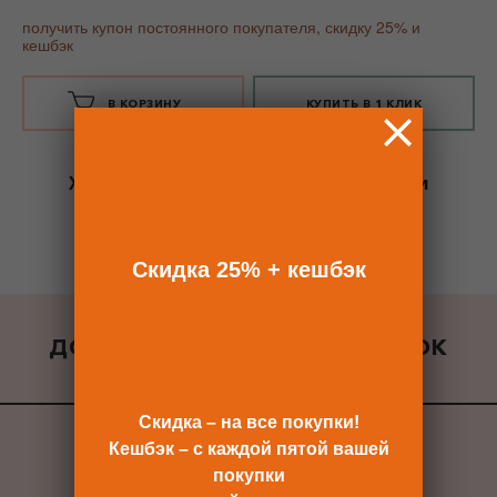
получить купон постоянного покупателя, скидку 25% и
кешбэк
В КОРЗИНУ
КУПИТЬ В 1 КЛИК
Хотите сразу
купить со скидкой 25%
и
получить кешбэк?
Скидка сразу после регистрации >>
Скидка 25% + кешбэк
ДОБАВИТЬ К ЗАКАЗУ ПОДАРОК
ВСЕ ПОДАРКИ
Скидка – на все покупки!
Кешбэк – с каждой пятой вашей
покупки