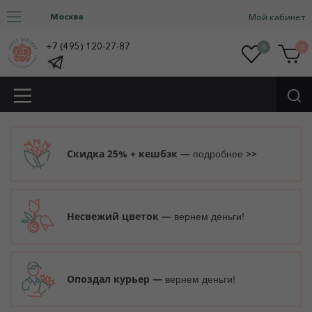
Москва
Мой кабинет
+7 (495) 120-27-87
0
0
Скидка 25% + кешбэк —
>>
подробнее
Несвежий цветок —
вернем деньги!
Опоздал курьер —
вернем деньги!