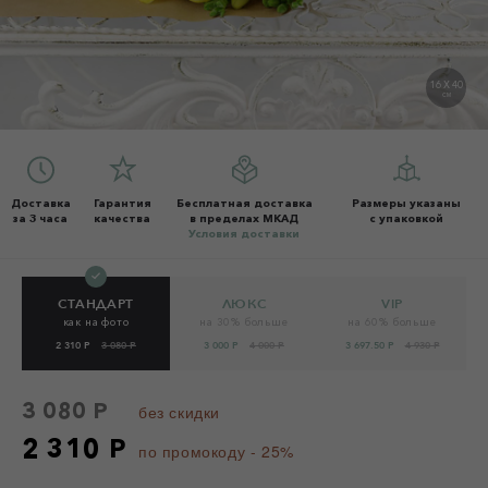
16 X 40
СМ
Доставка
Гарантия
Бесплатная доставка
Размеры указаны
за 3 часа
качества
в пределах МКАД
с упаковкой
Условия доставки
СТАНДАРТ
ЛЮКС
VIP
как на фото
на 30% больше
на 60% больше
2 310 Р
3 080 Р
3 000 Р
4 000 Р
3 697.50 Р
4 930 Р
3 080 Р
без скидки
2 310 Р
по промокоду - 25%