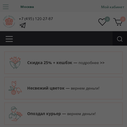
Москва
Мой кабинет
+7 (495) 120-27-87
0
0
Скидка 25% + кешбэк —
>>
подробнее
Несвежий цветок —
вернем деньги!
Опоздал курьер —
вернем деньги!