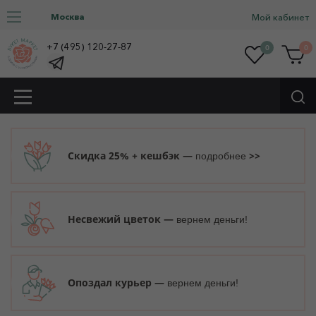
Москва
Мой кабинет
+7 (495) 120-27-87
0
0
Скидка 25% + кешбэк —
>>
подробнее
Несвежий цветок —
вернем деньги!
Опоздал курьер —
вернем деньги!