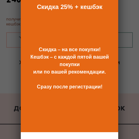
по промокоду - 25%
Скидка 25% + кешбэк
получить купон постоянного покупателя, скидку 25% и
кешбэк
В КОРЗИНУ
КУПИТЬ В 1 КЛИК
Скидка – на все покупки!
Кешбэк – с каждой пятой вашей
Хотите сразу
купить со скидкой 25%
и
покупки
получить кешбэк?
или по вашей рекомендации.
Скидка сразу после регистрации >>
Сразу после регистрации!
ДОБАВИТЬ К ЗАКАЗУ ПОДАРОК
ВСЕ ПОДАРКИ