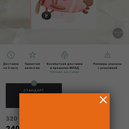
10 X 15
СМ
Доставка
Гарантия
Бесплатная доставка
Размеры указаны
за 3 часа
качества
в пределах МКАД
с упаковкой
Условия доставки
СТАНДАРТ
как на фото
240 Р
320 Р
320 Р
без скидки
240 Р