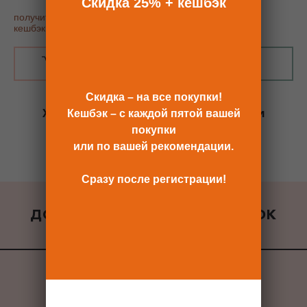
Скидка 25% + кешбэк
получить купон постоянного покупателя, скидку 25% и
кешбэк
В КОРЗИНУ
КУПИТЬ В 1 КЛИК
Скидка – на все покупки!
Хотите сразу
купить со скидкой 25%
и
Кешбэк – с каждой пятой вашей
получить кешбэк?
покупки
Скидка сразу после регистрации >>
или по вашей рекомендации.
Сразу после регистрации!
ДОБАВИТЬ К ЗАКАЗУ ПОДАРОК
ВСЕ ПОДАРКИ