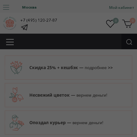
Москва
Мой кабинет
+7 (495) 120-27-87
0
0
Скидка 25% + кешбэк —
>>
подробнее
Несвежий цветок —
вернем деньги!
Опоздал курьер —
вернем деньги!