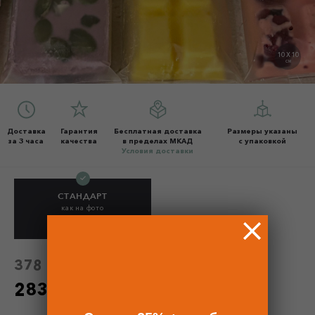
10 X 10
СМ
Доставка
Гарантия
Бесплатная доставка
Размеры указаны
за 3 часа
качества
в пределах МКАД
с упаковкой
Условия доставки
СТАНДАРТ
как на фото
283.50 Р
378 Р
378 Р
без скидки
283.50 Р
по промокоду - 25%