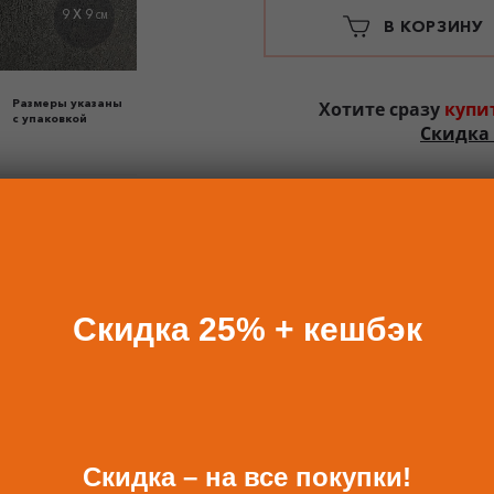
9 X 9
СМ
В КОРЗИНУ
Размеры указаны
Хотите сразу
купи
с упаковкой
Скидка 
Скидка 25% + кешбэк
БАВИТЬ К ЗАКАЗУ ПОДА
Скидка – на все покупки!