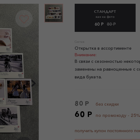
СТАНДАРТ
как на фото
60 Р
80 Р
Состав:
Открытка в ассортименте
Внимание:
В связи с сезонностью некото
заменены на равноценные с с
вида букета.
80 Р
без скидки
60 Р
по промокоду - 25
получить купон постоянного по