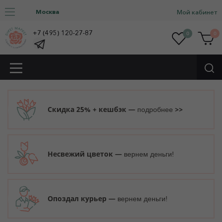
Москва
Мой кабинет
+7 (495) 120-27-87
0
0
Скидка 25% + кешбэк —
>>
подробнее
Несвежий цветок —
вернем деньги!
Опоздал курьер —
вернем деньги!