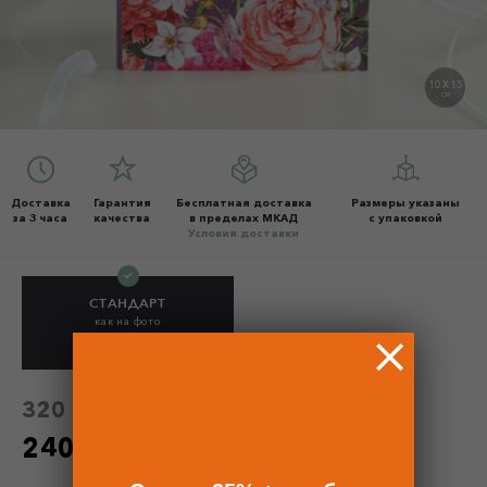
10 X 15
СМ
Доставка
Гарантия
Бесплатная доставка
Размеры указаны
за 3 часа
качества
в пределах МКАД
с упаковкой
Условия доставки
СТАНДАРТ
как на фото
240 Р
320 Р
320 Р
без скидки
240 Р
по промокоду - 25%