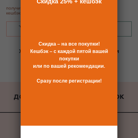
Скидка 25% + кешбэк
получить купон постоянного покупателя, скидку 25% и
кешбэк
В КОРЗИНУ
КУПИТЬ В 1 КЛИК
Скидка – на все покупки!
Хотите сразу
купить со скидкой 25%
и
Кешбэк – с каждой пятой вашей
получить кешбэк?
покупки
Скидка сразу после регистрации >>
или по вашей рекомендации.
Сразу после регистрации!
ДОБАВИТЬ К ЗАКАЗУ ПОДАРОК
ВСЕ ПОДАРКИ