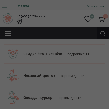
Москва
Мой кабинет
+7 (495) 120-27-87
0
0
Скидка 25% + кешбэк —
>>
подробнее
Несвежий цветок —
вернем деньги!
Опоздал курьер —
вернем деньги!