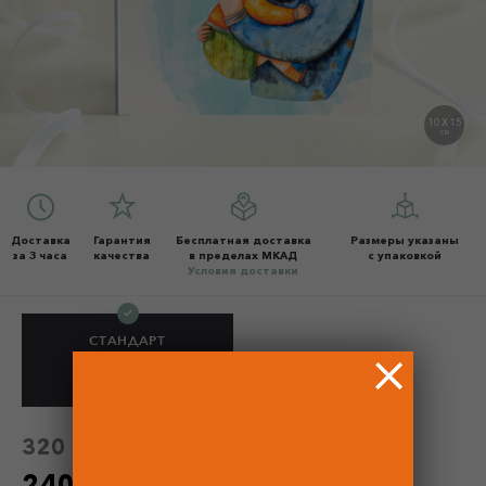
10 X 15
СМ
Доставка
Гарантия
Бесплатная доставка
Размеры указаны
за 3 часа
качества
в пределах МКАД
с упаковкой
Условия доставки
СТАНДАРТ
как на фото
240 Р
320 Р
320 Р
без скидки
240 Р