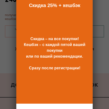
по промокоду - 25%
Скидка 25% + кешбэк
получить купон постоянного покупателя, скидку 25% и
кешбэк
В КОРЗИНУ
КУПИТЬ В 1 КЛИК
Скидка – на все покупки!
Кешбэк – с каждой пятой вашей
Хотите сразу
купить со скидкой 25%
и
покупки
получить кешбэк?
или по вашей рекомендации.
Скидка сразу после регистрации >>
Сразу после регистрации!
ДОБАВИТЬ К ЗАКАЗУ ПОДАРОК
ВСЕ ПОДАРКИ