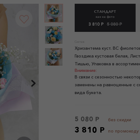
СТАНДАРТ
как на фото
3 810 Р
5 080 Р
Состав:
Хризантема куст. ВС фиолетов
Гвоздика кустовая белая, Лис
Тишью, Упаковка в ассортиме
Внимание:
В связи с сезонностью некото
заменены на равноценные с с
вида букета.
5 080 Р
без скидки
3 810 Р
по промокоду