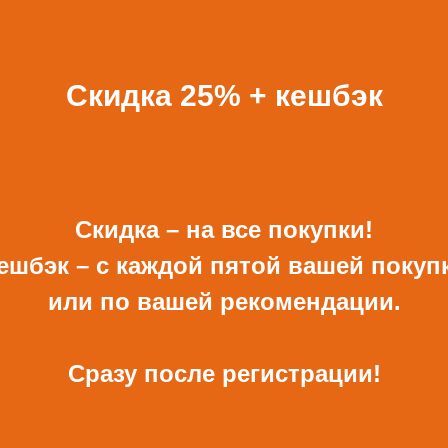
ВСЕ ПОДАРКИ
Скидка 25% + кешбэк
Скидка – на все покупки!
ешбэк – с каждой пятой вашей покуп
ОТКРЫТКА И
КОНВЕРТ РУЧНОЙ
КОНВЕРТ С ДЕКОРОМ
РАБОТЫ ДЛЯ ДЕНЕГ С
или по вашей рекомендации.
ДЕКОРОМ
680 Р
480 Р
Сразу после регистрации!