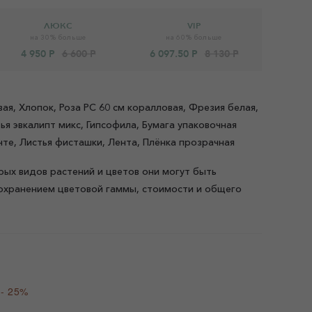
ЛЮКС
VIP
на 30% больше
на 60% больше
4 950 Р
6 600 Р
6 097.50 Р
8 130 Р
ая, Хлопок, Роза РС 60 см коралловая, Фрезия белая,
тья эвкалипт микс, Гипсофила, Бумага упаковочная
нте, Листья фисташки, Лента, Плёнка прозрачная
рых видов растений и цветов они могут быть
охранением цветовой гаммы, стоимости и общего
 - 25%