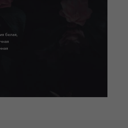
ия белая,
очная
чная