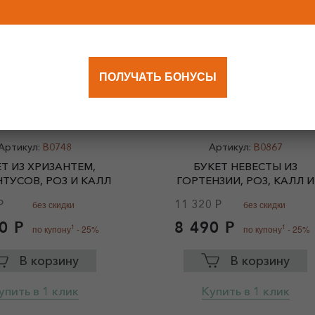
ПОЛУЧАТЬ БОНУСЫ
26
33
2
X
СМ
Артикул:
B0748
Артикул:
B0867
Т ИЗ ХРИЗАНТЕМ,
БУКЕТ НЕВЕСТЫ ИЗ
ТУСОВ, РОЗ И КАЛЛ
ГОРТЕНЗИИ, РОЗ, КАЛЛ И
АНЕМОН
Р
11 320 Р
без скидки
без скидки
0 Р
8 490 Р
1
1
по купону
- 25%
по купону
- 25%
В корзину
В корзину
упить в 1 клик
Купить в 1 клик