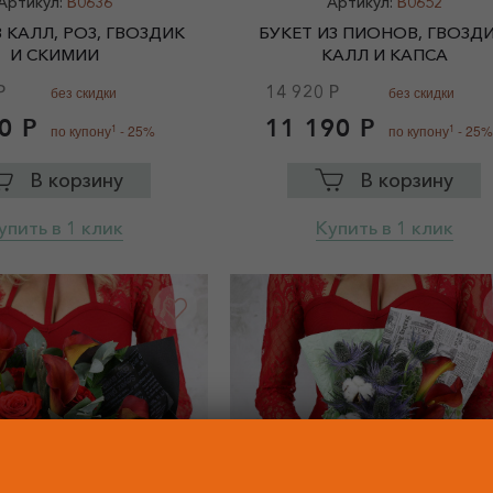
Артикул:
B0636
Артикул:
B0652
З КАЛЛ, РОЗ, ГВОЗДИК
БУКЕТ ИЗ ПИОНОВ, ГВОЗДИ
И СКИМИИ
КАЛЛ И КАПСА
Р
14 920 Р
без скидки
без скидки
0 Р
11 190 Р
1
1
по купону
- 25%
по купону
- 25%
В корзину
В корзину
упить в 1 клик
Купить в 1 клик