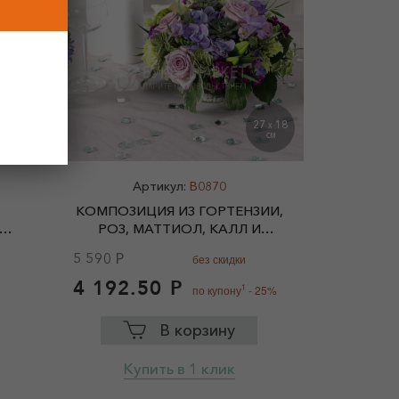
2
30
27
18
X
X
СМ
СМ
Артикул:
B0870
КОМПОЗИЦИЯ ИЗ ГОРТЕНЗИИ,
РОЗ, МАТТИОЛ, КАЛЛ И
ГВОЗДИК
5 590 Р
без скидки
4 192.50 Р
1
по купону
- 25%
В корзину
Купить в 1 клик