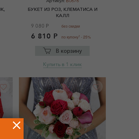
Артикул:
B0676
К,
БУКЕТ ИЗ РОЗ, КЛЕМАТИСА И
КАЛЛ
9 080 Р
без скидки
6 810 Р
1
по купону
- 25%
В корзину
Купить в 1 клик