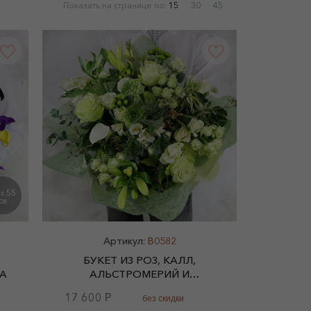
Показать на странице по:
15
30
45
0
55
X
СМ
Артикул:
B0582
БУКЕТ ИЗ РОЗ, КАЛЛ,
А
АЛЬСТРОМЕРИЙ И
ГИПЕРИКУМА С ЛИСТЬЯМИ
17 600 Р
без скидки
САЛАЛ