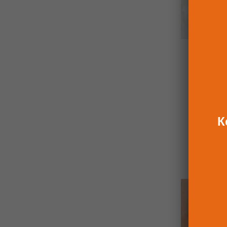
БУКЕТ И
9 320 
6 99
К
К