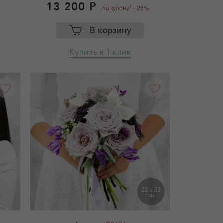
13 200 Р
1
по купону
- 25%
В корзину
Купить в 1 клик
22
32
X
СМ