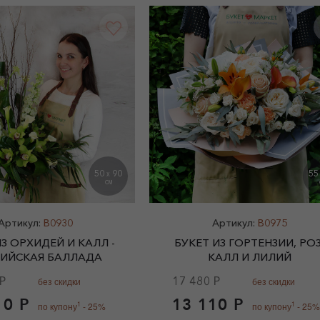
50
90
5
X
СМ
Артикул:
B0930
Артикул:
B0975
ИЗ ОРХИДЕЙ И КАЛЛ -
БУКЕТ ИЗ ГОРТЕНЗИИ, РОЗ
ИЙСКАЯ БАЛЛАДА
КАЛЛ И ЛИЛИЙ
Р
17 480 Р
без скидки
без скидки
10 Р
13 110 Р
1
1
по купону
- 25%
по купону
- 25%