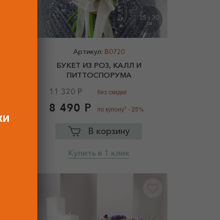
2
40
25
30
X
X
СМ
СМ
Артикул:
B0720
А И
БУКЕТ ИЗ РОЗ, КАЛЛ И
ПИТТОСПОРУМА
11 320 Р
без скидки
8 490 Р
1
по купону
- 25%
ки
В корзину
Купить в 1 клик