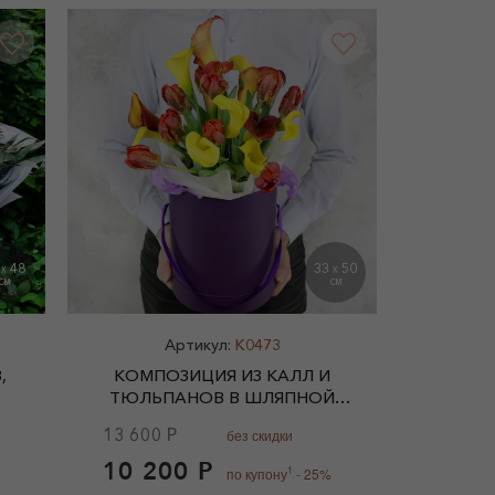
5
48
33
50
X
X
СМ
СМ
Артикул:
K0473
,
КОМПОЗИЦИЯ ИЗ КАЛЛ И
ТЮЛЬПАНОВ В ШЛЯПНОЙ
КОРОБКЕ
13 600 Р
без скидки
10 200 Р
1
по купону
- 25%