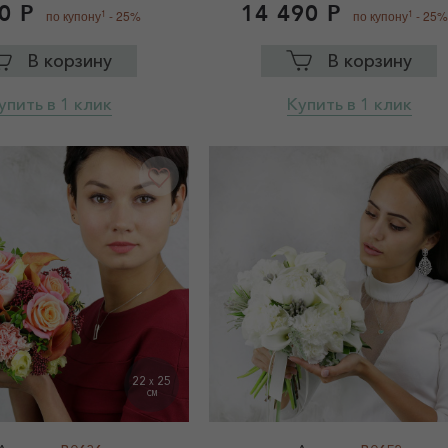
0 Р
14 490 Р
1
1
по купону
- 25%
по купону
- 25%
В корзину
В корзину
упить в 1 клик
Купить в 1 клик
22
25
X
СМ