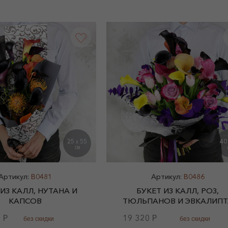
25
55
4
X
СМ
Артикул:
B0481
Артикул:
B0486
 ИЗ КАЛЛ, НУТАНА И
БУКЕТ ИЗ КАЛЛ, РОЗ,
КАПСОВ
ТЮЛЬПАНОВ И ЭВКАЛИПТ
 Р
19 320 Р
без скидки
без скидки