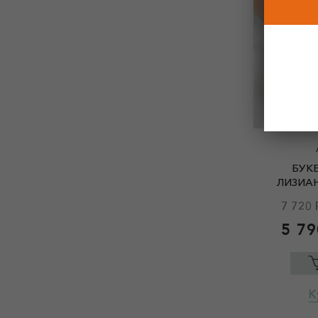
БУКЕ
ЛИЗИАН
7 720 
5 79
К