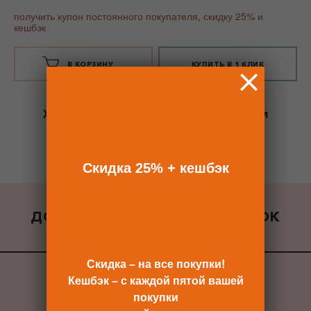
получить купон постоянного покупателя, скидку 25% и
кешбэк
В КОРЗИНУ
КУПИТЬ В 1 КЛИК
Хотите сразу
купить со скидкой 25%
и
получить кешбэк?
Скидка сразу после регистрации >>
Скидка 25% + кешбэк
ДОБАВИТЬ К ЗАКАЗУ ПОДАРОК
ВСЕ ПОДАРКИ
Скидка – на все покупки!
Кешбэк – с каждой пятой вашей
покупки