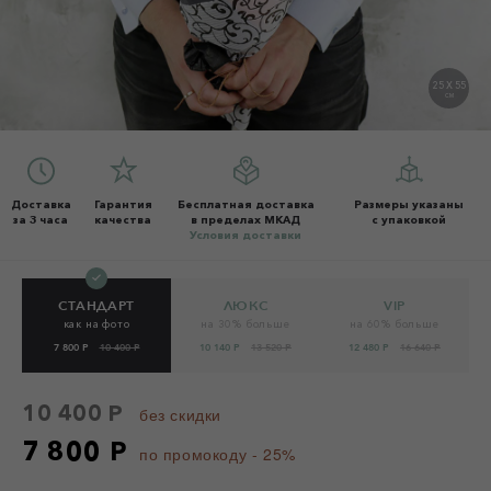
25 X 55
СМ
Доставка
Гарантия
Бесплатная доставка
Размеры указаны
за 3 часа
качества
в пределах МКАД
с упаковкой
Условия доставки
СТАНДАРТ
ЛЮКС
VIP
как на фото
на 30% больше
на 60% больше
7 800 Р
10 400 Р
10 140 Р
13 520 Р
12 480 Р
16 640 Р
10 400 Р
без скидки
7 800 Р
по промокоду - 25%