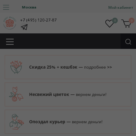
Москва
Мой кабинет
+7 (495) 120-27-87
0
0
Скидка 25% + кешбэк —
>>
подробнее
Несвежий цветок —
вернем деньги!
Опоздал курьер —
вернем деньги!