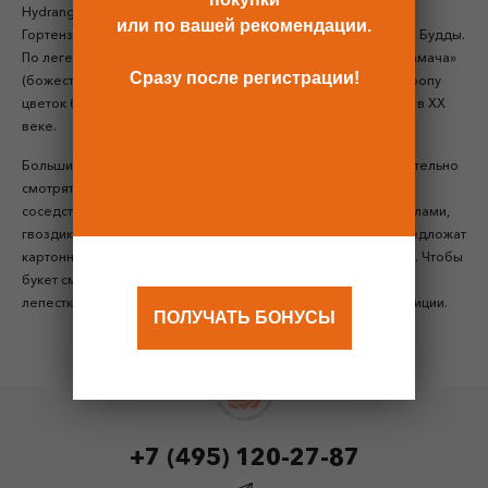
Hydrangea — сосуд с водой, японцы — «тоскующая по воде».
или по вашей рекомендации.
Гортензия в стране Восходящего Солнца считается цветком Будды.
По легенде в день, когда он явился на свет, с неба лилась «амача»
Сразу после регистрации!
(божественный нектар) и сыпались прекрасные цветы. В Европу
цветок был завезен в 1832 г., а массовая селекция началась в XX
веке.
Большие шаровидные грозди соцветий гортензий очаровательно
смотрятся в одиночном букете и составной композиции в
соседстве с хлопком, розами, ирисами, лизантусами, маттиолами,
гвоздиками, фрезиями, гиацинтами. Флористы на выбор предложат
картонные или бархатные шляпные коробки разных цветов. Чтобы
букет смотрелся нежно, лучше подобрать коробку в тон к
лепесткам. Контрастная упаковка придаст строгости композиции.
ПОЛУЧАТЬ БОНУСЫ
+7 (495) 120-27-87