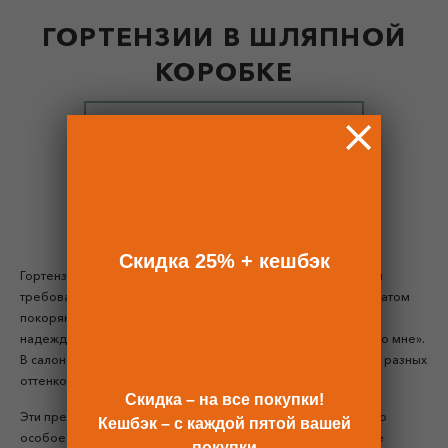
ГОРТЕНЗИИ В ШЛЯПНОЙ
КОРОБКЕ
ПОДОБРАТЬ БУКЕТ
Скидка 25% + кешбэк
Гортензии в шляпной коробке растопят лед в сердце самой
требовательной девушки. Элегантные цветы с тонким ароматом
покоряют своей красотой, они символизируют искренность,
надежду на знак внимания. Гортензии говорят: «Вспомни обо мне».
В салоне «Букет Маркет» большой выбор свежих гортензий разных
оттенков: белых, кремовых, голубых, розовых.
Скидка – на все покупки!
Эти прекрасные цветы воспевали еще в Древней Греции, но
Кешбэк – с каждой пятой вашей
особое отношение к ним было в Японии. Греки называли ее
покупки