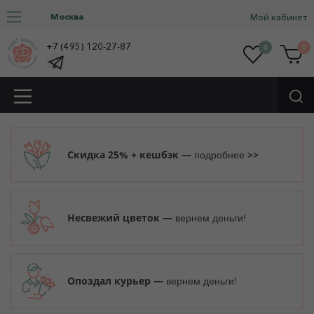
Москва
Мой кабинет
+7 (495) 120-27-87
0
0
Скидка 25% + кешбэк —
>>
подробнее
Несвежий цветок —
вернем деньги!
Опоздал курьер —
вернем деньги!