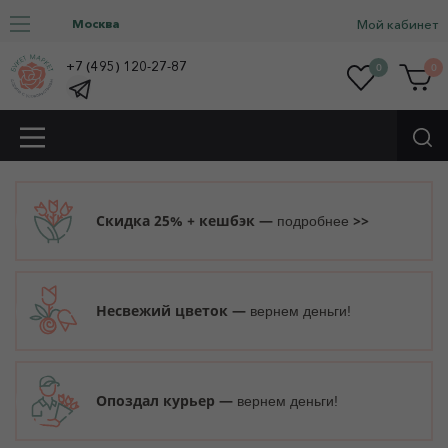
Москва
Мой кабинет
+7 (495) 120-27-87
0
0
Скидка 25% + кешбэк —
>>
подробнее
Несвежий цветок —
вернем деньги!
Опоздал курьер —
вернем деньги!