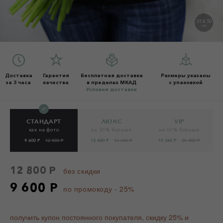
35 X 50
СМ
Доставка
Гарантия
Бесплатная доставка
Размеры указаны
за 3 часа
качества
в пределах МКАД
с упаковкой
Условия доставки
СТАНДАРТ
ЛЮКС
VIP
как на фото
на 30% больше
на 60% больше
9 600 Р
12 800 Р
12 480 Р
16 640 Р
15 360 Р
20 480 Р
12 800 Р
без скидки
9 600 Р
по промокоду - 25%
получить купон постоянного покупателя, скидку 25% и