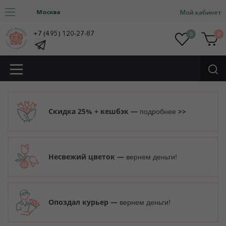
Москва
Мой кабинет
+7 (495) 120-27-87
0
0
Скидка 25% + кешбэк —
>>
подробнее
Несвежий цветок —
вернем деньги!
Опоздал курьер —
вернем деньги!