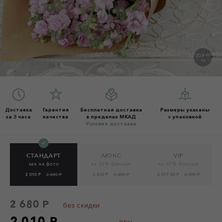
20 X 60
СМ
Доставка
Гарантия
Бесплатная доставка
Размеры указаны
за 3 часа
качества
в пределах МКАД
с упаковкой
Условия доставки
СТАНДАРТ
ЛЮКС
VIP
как на фото
на 30% больше
на 60% больше
2 010 Р
2 680 Р
2 610 Р
3 480 Р
3 217.50 Р
4 290 Р
2 680 Р
без скидки
2 010 Р