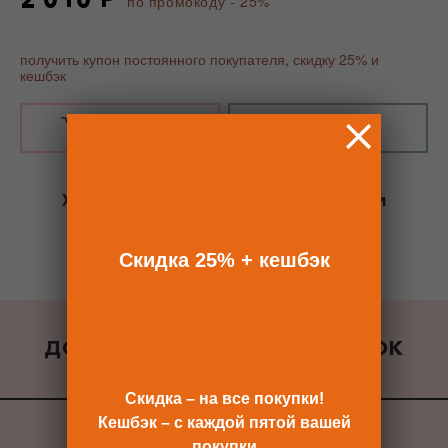
по промокоду - 25%
получить купон постоянного покупателя, скидку 25% и
кешбэк
В КОРЗИНУ
КУПИТЬ В 1 КЛИК
Хотите сразу
купить со скидкой 25%
и
получить кешбэк?
Скидка сразу после регистрации >>
Скидка 25% + кешбэк
ДОБАВИТЬ К ЗАКАЗУ ПОДАРОК
ВСЕ ПОДАРКИ
Скидка – на все покупки!
Кешбэк – с каждой пятой вашей
покупки