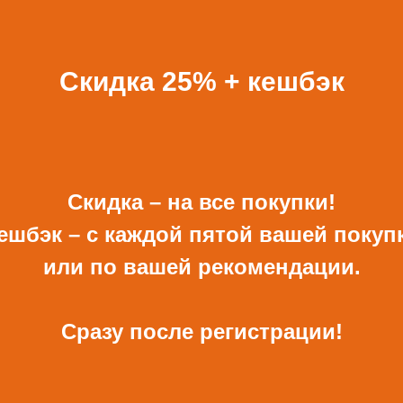
ВСЕ ПОДАРКИ
Скидка 25% + кешбэк
Скидка – на все покупки!
ешбэк – с каждой пятой вашей покуп
ОТКРЫТКА И
КОНВЕРТ РУЧНОЙ
КОНВЕРТ С ДЕКОРОМ
РАБОТЫ ДЛЯ ДЕНЕГ С
или по вашей рекомендации.
ДЕКОРОМ
680 Р
480 Р
Сразу после регистрации!