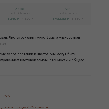
ЛЮКС
VIP
на 30% больше
на 60% больше
3 240 Р
4 320 Р
3 982.50 Р
5 310 Р
ая, Листья эвкалипт микс, Бумага упаковочная
чная
рых видов растений и цветов они могут быть
охранением цветовой гаммы, стоимости и общего
 - 25%
купателя, скидку 25% и кешбэк