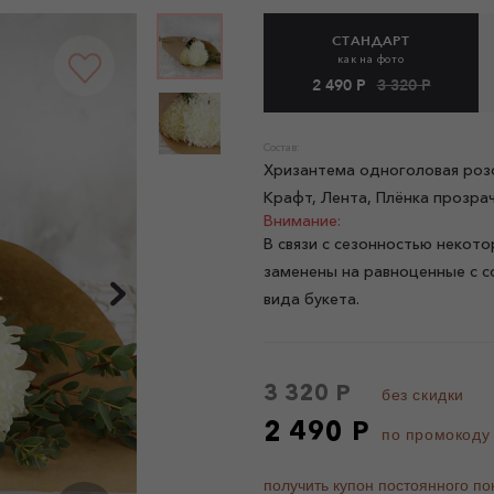
СТАНДАРТ
как на фото
2 490 Р
3 320 Р
Состав:
Хризантема одноголовая розов
Крафт, Лента, Плёнка прозра
Внимание:
В связи с сезонностью некото
заменены на равноценные с с
вида букета.
3 320 Р
без скидки
2 490 Р
по промокоду
получить купон постоянного по