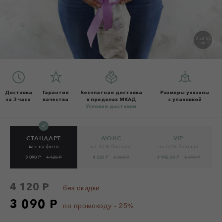
25 X 55
СМ
Доставка
Гарантия
Бесплатная доставка
Размеры указаны
за 3 часа
качества
в пределах МКАД
с упаковкой
Условия доставки
СТАНДАРТ
ЛЮКС
VIP
как на фото
на 30% больше
на 60% больше
3 090 Р
4 120 Р
4 020 Р
5 360 Р
4 942.50 Р
6 590 Р
4 120 Р
без скидки
3 090 Р
по промокоду - 25%