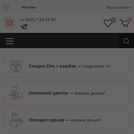
Москва
Мой кабинет
+7 (495) 120-27-87
0
0
Скидка 25% + кешбэк —
>>
подробнее
Несвежий цветок —
вернем деньги!
Опоздал курьер —
вернем деньги!