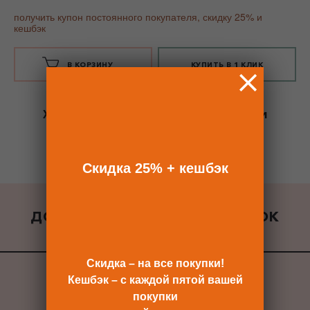
получить купон постоянного покупателя, скидку 25% и
кешбэк
В КОРЗИНУ
КУПИТЬ В 1 КЛИК
Хотите сразу
купить со скидкой 25%
и
получить кешбэк?
Скидка сразу после регистрации >>
Скидка 25% + кешбэк
ДОБАВИТЬ К ЗАКАЗУ ПОДАРОК
ВСЕ ПОДАРКИ
Скидка – на все покупки!
Кешбэк – с каждой пятой вашей
покупки