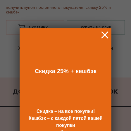
получить купон постоянного покупателя, скидку 25% и
кешбэк
В КОРЗИНУ
КУПИТЬ В 1 КЛИК
Хотите сразу
купить со скидкой 25%
и
получить кешбэк?
Скидка сразу после регистрации >>
Скидка 25% + кешбэк
ДОБАВИТЬ К ЗАКАЗУ ПОДАРОК
ВСЕ ПОДАРКИ
Скидка – на все покупки!
Кешбэк – с каждой пятой вашей
покупки