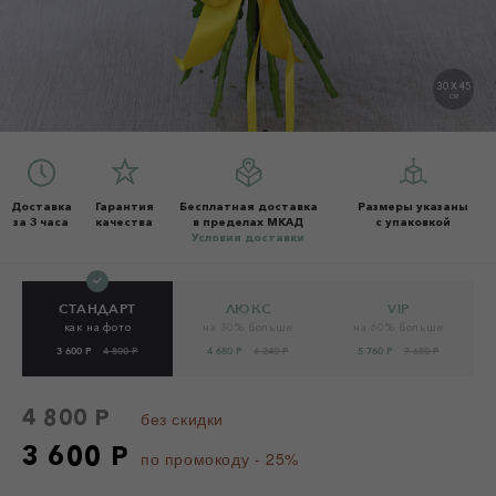
30 X 45
СМ
Доставка
Гарантия
Бесплатная доставка
Размеры указаны
за 3 часа
качества
в пределах МКАД
с упаковкой
Условия доставки
СТАНДАРТ
ЛЮКС
VIP
как на фото
на 30% больше
на 60% больше
3 600 Р
4 800 Р
4 680 Р
6 240 Р
5 760 Р
7 680 Р
4 800 Р
без скидки
3 600 Р
по промокоду - 25%