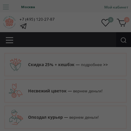
Москва
Мой кабинет
+7 (495) 120-27-87
0
0
Скидка 25% + кешбэк —
>>
подробнее
Несвежий цветок —
вернем деньги!
Опоздал курьер —
вернем деньги!