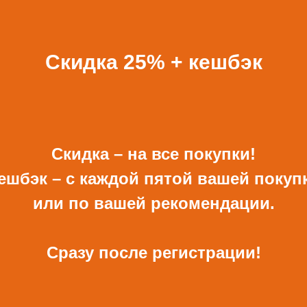
ВСЕ ПОДАРКИ
Скидка 25% + кешбэк
Скидка – на все покупки!
ешбэк – с каждой пятой вашей покуп
ОТКРЫТКА И
КОНВЕРТ РУЧНОЙ
КОНВЕРТ С ДЕКОРОМ
РАБОТЫ ДЛЯ ДЕНЕГ С
или по вашей рекомендации.
ДЕКОРОМ
680 Р
480 Р
Сразу после регистрации!