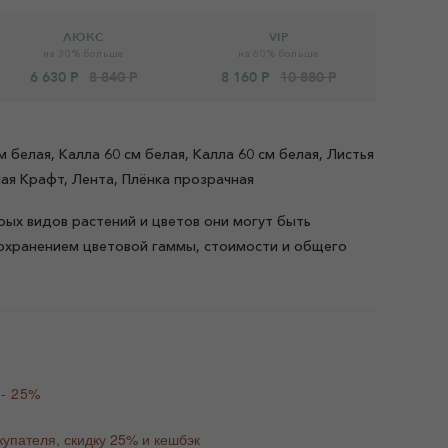
ЛЮКС
VIP
на 30% больше
на 60% больше
6 630 Р
8 840 Р
8 160 Р
10 880 Р
м белая, Калла 60 см белая, Калла 60 см белая, Листья
ная Крафт, Лента, Плёнка прозрачная
рых видов растений и цветов они могут быть
охранением цветовой гаммы, стоимости и общего
 - 25%
купателя, скидку 25% и кешбэк