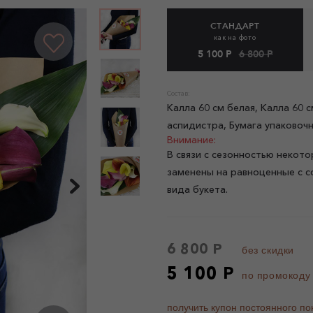
СТАНДАРТ
как на фото
5 100 Р
6 800 Р
Состав:
Калла 60 см белая, Калла 60 с
аспидистра, Бумага упаковоч
Внимание:
В связи с сезонностью некото
заменены на равноценные с с
вида букета.
6 800 Р
без скидки
5 100 Р
по промокоду
получить купон постоянного по