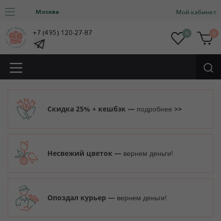
Москва
Мой кабинет
+7 (495) 120-27-87
0
0
Скидка 25% + кешбэк —
>>
подробнее
Несвежий цветок —
вернем деньги!
Опоздал курьер —
вернем деньги!