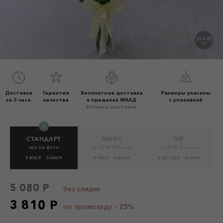
25 X 45
СМ
Доставка
Гарантия
Бесплатная доставка
Размеры указаны
за 3 часа
качества
в пределах МКАД
с упаковкой
Условия доставки
СТАНДАРТ
ЛЮКС
VIP
как на фото
на 30% больше
на 60% больше
3 810 Р
5 080 Р
4 950 Р
6 600 Р
6 097.50 Р
8 130 Р
5 080 Р
без скидки
3 810 Р
по промокоду - 25%