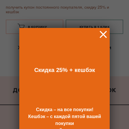
получить купон постоянного покупателя, скидку 25% и
кешбэк
В КОРЗИНУ
КУПИТЬ В 1 КЛИК
Хотите сразу
купить со скидкой 25%
и
получить кешбэк?
Скидка сразу после регистрации >>
Скидка 25% + кешбэк
ДОБАВИТЬ К ЗАКАЗУ ПОДАРОК
ВСЕ ПОДАРКИ
Скидка – на все покупки!
Кешбэк – с каждой пятой вашей
покупки