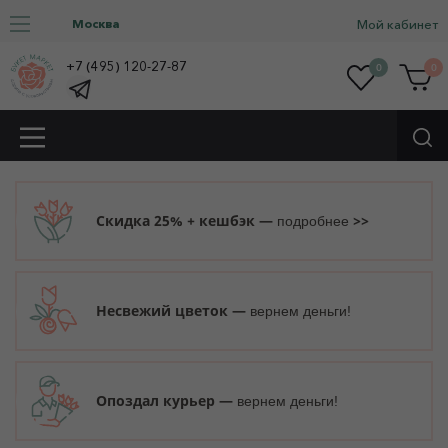
Москва
Мой кабинет
+7 (495) 120-27-87
0
0
Скидка 25% + кешбэк —
>>
подробнее
Несвежий цветок —
вернем деньги!
Опоздал курьер —
вернем деньги!