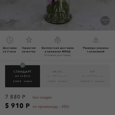
30 X 60
СМ
Доставка
Гарантия
Бесплатная доставка
Размеры указаны
за 3 часа
качества
в пределах МКАД
с упаковкой
Условия доставки
СТАНДАРТ
ЛЮКС
VIP
как на фото
на 30% больше
на 60% больше
5 910 Р
7 880 Р
7 680 Р
10 240 Р
9 457.50 Р
12 610 Р
7 880 Р
без скидки
5 910 Р
по промокоду - 25%