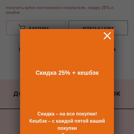
получить купон постоянного покупателя, скидку 25% и
кешбэк
В КОРЗИНУ
КУПИТЬ В 1 КЛИК
Хотите сразу
купить со скидкой 25%
и
получить кешбэк?
Скидка сразу после регистрации >>
Скидка 25% + кешбэк
ДОБАВИТЬ К ЗАКАЗУ ПОДАРОК
ВСЕ ПОДАРКИ
Скидка – на все покупки!
Кешбэк – с каждой пятой вашей
покупки