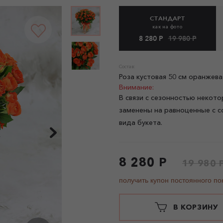
СТАНДАРТ
как на фото
8 280 Р
19 980 Р
Состав:
Роза кустовая 50 см оранжева
Внимание:
В связи с сезонностью некото
заменены на равноценные с с
вида букета.
8 280 Р
19 980 
получить купон постоянного по
В КОРЗИНУ