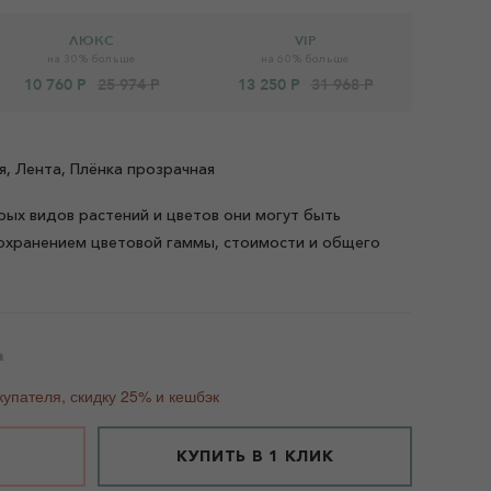
ЛЮКС
VIP
на 30% больше
на 60% больше
10 760 Р
25 974 Р
13 250 Р
31 968 Р
я, Лента, Плёнка прозрачная
рых видов растений и цветов они могут быть
охранением цветовой гаммы, стоимости и общего
Р
купателя, скидку 25% и кешбэк
КУПИТЬ В 1 КЛИК