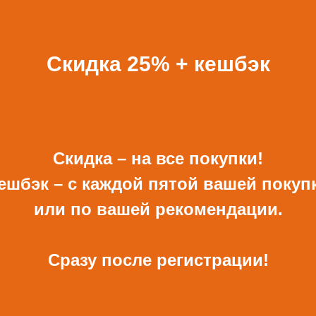
ВСЕ ПОДАРКИ
Скидка 25% + кешбэк
Скидка – на все покупки!
ешбэк – с каждой пятой вашей покуп
ОТКРЫТКА И
КОНВЕРТ РУЧНОЙ
КОНВЕРТ С ДЕКОРОМ
РАБОТЫ ДЛЯ ДЕНЕГ С
или по вашей рекомендации.
ДЕКОРОМ
680 Р
480 Р
Сразу после регистрации!