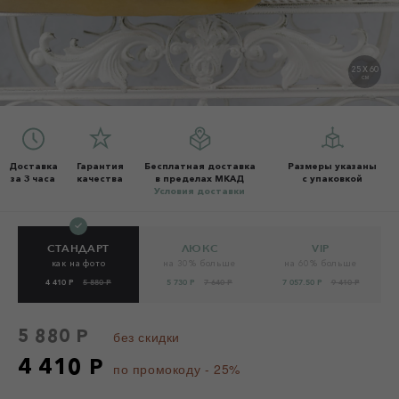
25 X 60
СМ
Доставка
Гарантия
Бесплатная доставка
Размеры указаны
за 3 часа
качества
в пределах МКАД
с упаковкой
Условия доставки
СТАНДАРТ
ЛЮКС
VIP
как на фото
на 30% больше
на 60% больше
4 410 Р
5 880 Р
5 730 Р
7 640 Р
7 057.50 Р
9 410 Р
5 880 Р
без скидки
4 410 Р
по промокоду - 25%