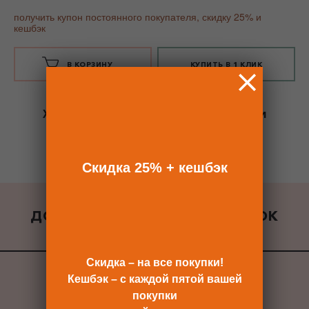
получить купон постоянного покупателя, скидку 25% и
кешбэк
В КОРЗИНУ
КУПИТЬ В 1 КЛИК
Хотите сразу
купить со скидкой 25%
и
получить кешбэк?
Скидка сразу после регистрации >>
Скидка 25% + кешбэк
ДОБАВИТЬ К ЗАКАЗУ ПОДАРОК
ВСЕ ПОДАРКИ
Скидка – на все покупки!
Кешбэк – с каждой пятой вашей
покупки