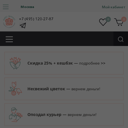
Москва
Мой кабинет
+7 (495) 120-27-87
0
0
Скидка 25% + кешбэк —
>>
подробнее
Несвежий цветок —
вернем деньги!
Опоздал курьер —
вернем деньги!