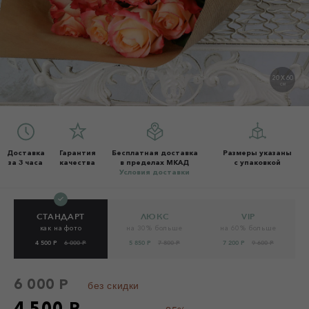
20 X 60
СМ
Доставка
Гарантия
Бесплатная доставка
Размеры указаны
за 3 часа
качества
в пределах МКАД
с упаковкой
Условия доставки
СТАНДАРТ
ЛЮКС
VIP
как на фото
на 30% больше
на 60% больше
4 500 Р
6 000 Р
5 850 Р
7 800 Р
7 200 Р
9 600 Р
6 000 Р
без скидки
4 500 Р