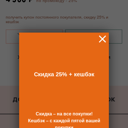
по промокоду - 25%
получить купон постоянного покупателя, скидку 25% и
кешбэк
В КОРЗИНУ
КУПИТЬ В 1 КЛИК
Хотите сразу
купить со скидкой 25%
и
получить кешбэк?
Скидка сразу после регистрации >>
Скидка 25% + кешбэк
ДОБАВИТЬ К ЗАКАЗУ ПОДАРОК
ВСЕ ПОДАРКИ
Скидка – на все покупки!
Кешбэк – с каждой пятой вашей
покупки