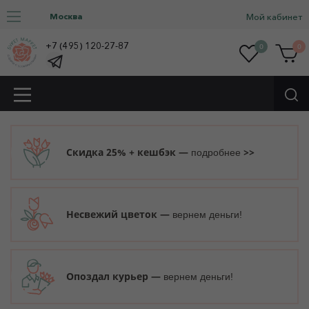
Москва
Мой кабинет
+7 (495) 120-27-87
0
0
Скидка 25% + кешбэк —
>>
подробнее
Несвежий цветок —
вернем деньги!
Опоздал курьер —
вернем деньги!