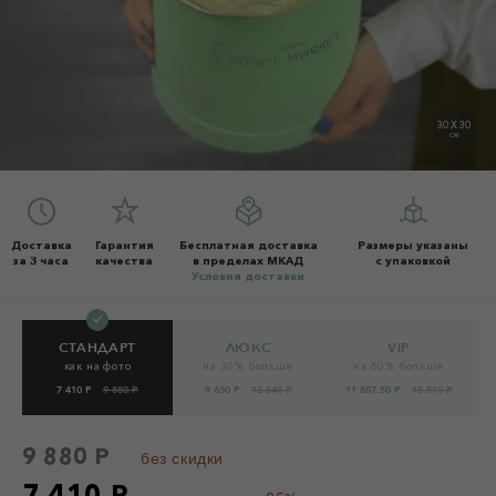
30 X 30
СМ
Доставка
Гарантия
Бесплатная доставка
Размеры указаны
за 3 часа
качества
в пределах МКАД
с упаковкой
Условия доставки
СТАНДАРТ
ЛЮКС
VIP
как на фото
на 30% больше
на 60% больше
7 410 Р
9 880 Р
9 630 Р
12 840 Р
11 857.50 Р
15 810 Р
9 880 Р
без скидки
7 410 Р