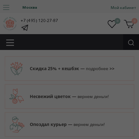
Москва
Мой кабинет
+7 (495) 120-27-87
0
0
Скидка 25% + кешбэк —
>>
подробнее
Несвежий цветок —
вернем деньги!
Опоздал курьер —
вернем деньги!