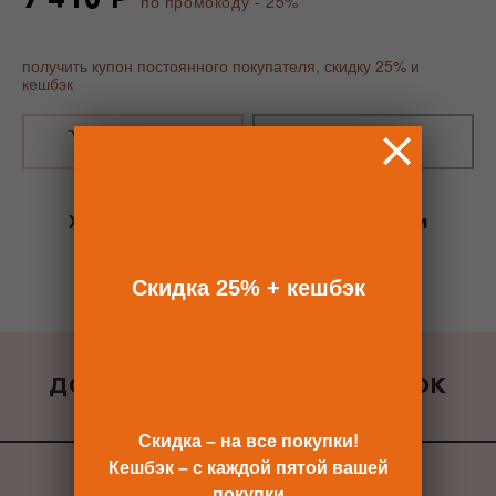
по промокоду - 25%
получить купон постоянного покупателя, скидку 25% и
кешбэк
В КОРЗИНУ
КУПИТЬ В 1 КЛИК
Хотите сразу
купить со скидкой 25%
и
получить кешбэк?
Скидка сразу после регистрации >>
Скидка 25% + кешбэк
ДОБАВИТЬ К ЗАКАЗУ ПОДАРОК
ВСЕ ПОДАРКИ
Скидка – на все покупки!
Кешбэк – с каждой пятой вашей
покупки