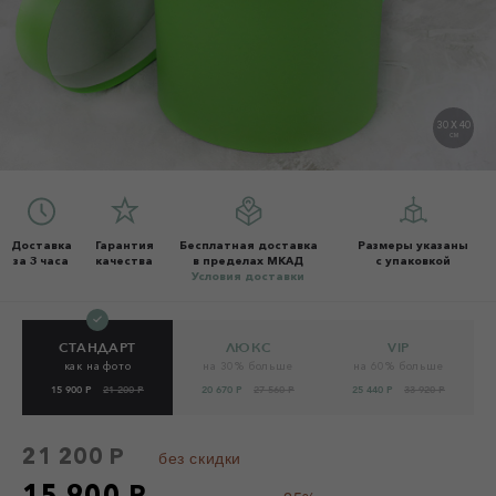
30 X 40
СМ
Доставка
Гарантия
Бесплатная доставка
Размеры указаны
за 3 часа
качества
в пределах МКАД
с упаковкой
Условия доставки
СТАНДАРТ
ЛЮКС
VIP
как на фото
на 30% больше
на 60% больше
15 900 Р
21 200 Р
20 670 Р
27 560 Р
25 440 Р
33 920 Р
21 200 Р
без скидки
15 900 Р