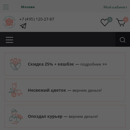
Москва
Мой кабинет
+7 (495) 120-27-87
0
0
Скидка 25% + кешбэк —
>>
подробнее
Несвежий цветок —
вернем деньги!
Опоздал курьер —
вернем деньги!