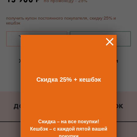
по промокоду - 25%
получить купон постоянного покупателя, скидку 25% и
кешбэк
В КОРЗИНУ
КУПИТЬ В 1 КЛИК
Хотите сразу
купить со скидкой 25%
и
получить кешбэк?
Скидка сразу после регистрации >>
Скидка 25% + кешбэк
ДОБАВИТЬ К ЗАКАЗУ ПОДАРОК
ВСЕ ПОДАРКИ
Скидка – на все покупки!
Кешбэк – с каждой пятой вашей
покупки