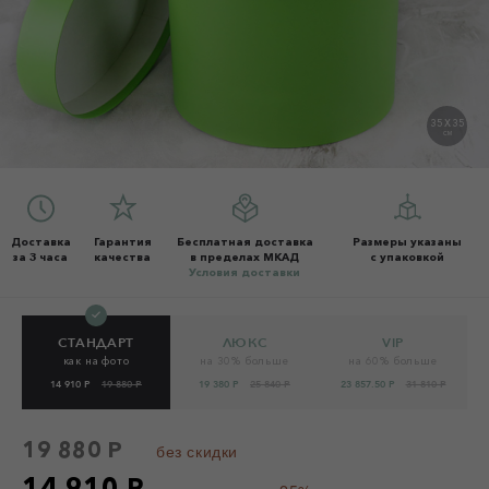
35 X 35
СМ
Доставка
Гарантия
Бесплатная доставка
Размеры указаны
за 3 часа
качества
в пределах МКАД
с упаковкой
Условия доставки
СТАНДАРТ
ЛЮКС
VIP
как на фото
на 30% больше
на 60% больше
14 910 Р
19 880 Р
19 380 Р
25 840 Р
23 857.50 Р
31 810 Р
19 880 Р
без скидки
14 910 Р