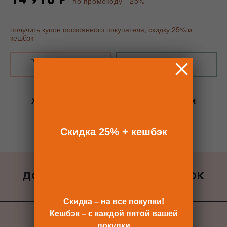
по промокоду - 25%
получить купон постоянного покупателя, скидку 25% и
кешбэк
В КОРЗИНУ
КУПИТЬ В 1 КЛИК
Хотите сразу
купить со скидкой 25%
и
получить кешбэк?
Скидка сразу после регистрации >>
Скидка 25% + кешбэк
ДОБАВИТЬ К ЗАКАЗУ ПОДАРОК
ВСЕ ПОДАРКИ
Скидка – на все покупки!
Кешбэк – с каждой пятой вашей
покупки