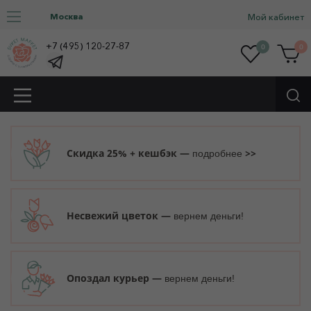
Москва
Мой кабинет
+7 (495) 120-27-87
0
0
Скидка 25% + кешбэк —
>>
подробнее
Несвежий цветок —
вернем деньги!
Опоздал курьер —
вернем деньги!