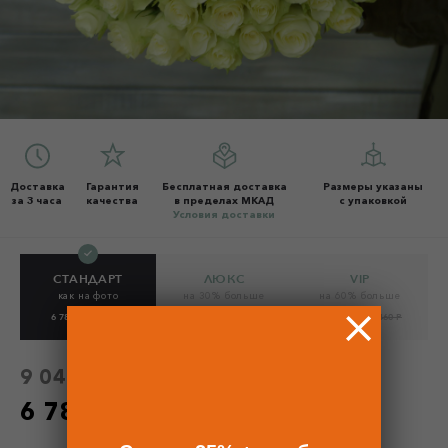
Доставка
Гарантия
Бесплатная доставка
Размеры указаны
за 3 часа
качества
в пределах МКАД
с упаковкой
Условия доставки
СТАНДАРТ
ЛЮКС
VIP
как на фото
на 30% больше
на 60% больше
6 780 Р
9 040 Р
8 812.50 Р
11 750 Р
10 845 Р
14 460 Р
9 040 Р
без скидки
6 780 Р
по промокоду - 25%