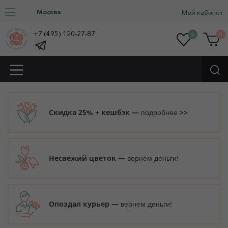
Москва
Мой кабинет
+7 (495) 120-27-87
0
0
Скидка 25% + кешбэк —
>>
подробнее
Несвежий цветок —
вернем деньги!
Опоздал курьер —
вернем деньги!