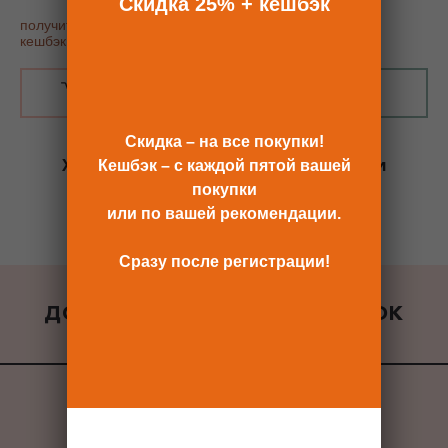
Скидка 25% + кешбэк
получить купон постоянного покупателя, скидку 25% и
кешбэк
В КОРЗИНУ
КУПИТЬ В 1 КЛИК
Скидка – на все покупки!
Хотите сразу
купить со скидкой 25%
и
Кешбэк – с каждой пятой вашей
получить кешбэк?
покупки
Скидка сразу после регистрации >>
или по вашей рекомендации.
Сразу после регистрации!
ДОБАВИТЬ К ЗАКАЗУ ПОДАРОК
ВСЕ ПОДАРКИ