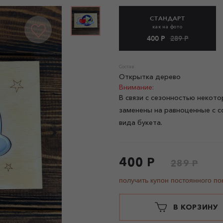
СТАНДАРТ
как на фото
400 Р
289 Р
Состав:
Открытка дерево
Внимание:
В связи с сезонностью некото
заменены на равноценные с с
вида букета.
400 Р
289 Р
получить купон постоянного по
В КОРЗИНУ