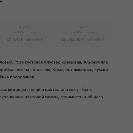
ЛЮКС
VIP
на 30% больше
на 60% больше
21 570 Р
28 760 Р
26 542.50 Р
35 390 Р
ловый, Роза кустовая Клустер кремовая, Альхемилла,
оробка шляпная большая, Комплект аквабокс, Бумага
лёнка прозрачная
рых видов растений и цветов они могут быть
охранением цветовой гаммы, стоимости и общего