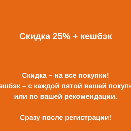
БАВИТЬ К ЗАКАЗУ ПОДА
ВСЕ ПОДАРКИ
Скидка 25% + кешбэк
Скидка – на все покупки!
ешбэк – с каждой пятой вашей покуп
или по вашей рекомендации.
ОТКРЫТКА И
КОНВЕРТ РУЧНОЙ
КОНВЕРТ С ДЕКОРОМ
РАБОТЫ ДЛЯ ДЕНЕГ С
ДЕКОРОМ
680 Р
480 Р
Сразу после регистрации!