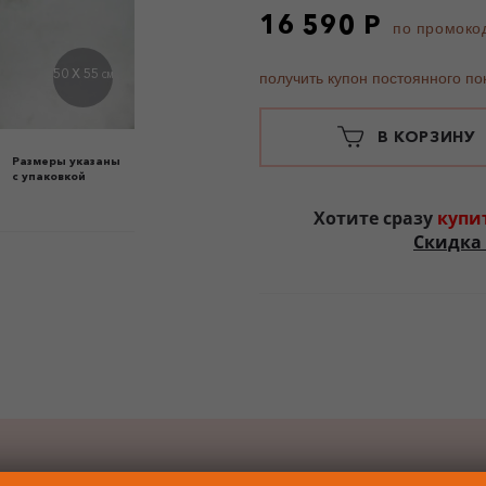
16 590 Р
по промоко
50 X 55
получить купон постоянного по
СМ
В КОРЗИНУ
Размеры указаны
с упаковкой
Хотите сразу
купи
Скидка 