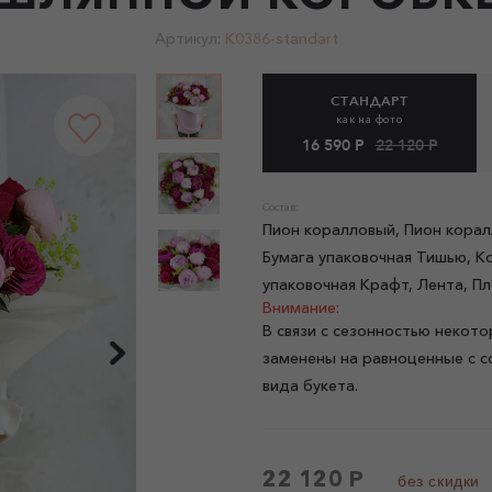
Артикул:
K0386-standart
СТАНДАРТ
как на фото
16 590 Р
22 120 Р
Состав:
Пион коралловый, Пион корал
Бумага упаковочная Тишью, К
упаковочная Крафт, Лента, П
Внимание:
В связи с сезонностью некото
заменены на равноценные с с
вида букета.
22 120 Р
без скидки