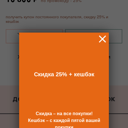
по промокоду - 25%
получить купон постоянного покупателя, скидку 25% и
кешбэк
В КОРЗИНУ
КУПИТЬ В 1 КЛИК
Хотите сразу
купить со скидкой 25%
и
получить кешбэк?
Скидка сразу после регистрации >>
Скидка 25% + кешбэк
ДОБАВИТЬ К ЗАКАЗУ ПОДАРОК
ВСЕ ПОДАРКИ
Скидка – на все покупки!
Кешбэк – с каждой пятой вашей
покупки