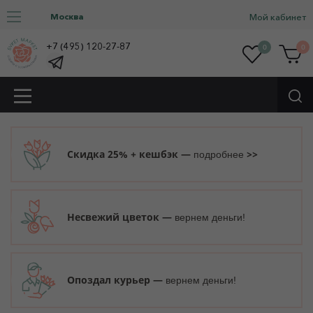
Москва
Мой кабинет
+7 (495) 120-27-87
0
0
Скидка 25% + кешбэк —
>>
подробнее
Несвежий цветок —
вернем деньги!
Опоздал курьер —
вернем деньги!