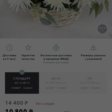
50 X 40
СМ
Доставка
Гарантия
Бесплатная доставка
Размеры указаны
за 3 часа
качества
в пределах МКАД
с упаковкой
Условия доставки
СТАНДАРТ
ЛЮКС
VIP
как на фото
на 30% больше
на 60% больше
10 800 Р
14 400 Р
14 040 Р
18 720 Р
17 280 Р
23 040 Р
14 400 Р
без скидки
10 800 Р