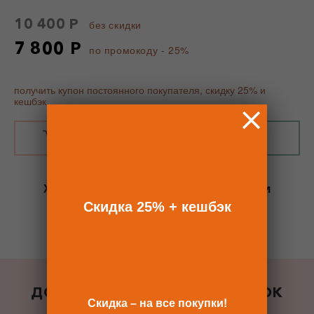
10 400 Р
без скидки
7 800 Р
по промокоду - 25%
получить купон постоянного покупателя, скидку 25% и
кешбэк
В КОРЗИНУ
КУПИТЬ В 1 КЛИК
Хотите сразу
купить со скидкой 25%
и
получить кешбэк?
Скидка 25% + кешбэк
Скидка сразу после регистрации >>
ДОБАВИТЬ К ЗАКАЗУ ПОДАРОК
Скидка – на все покупки!