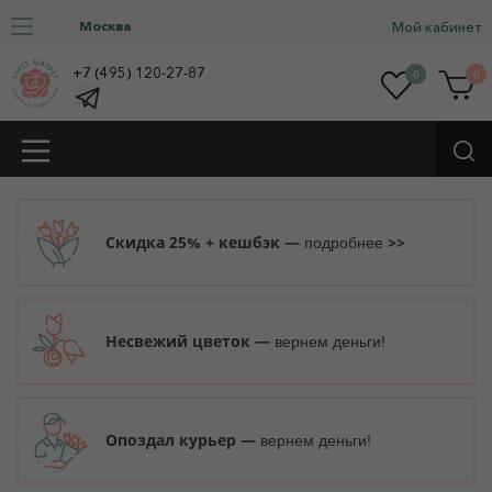
Москва
Мой кабинет
+7 (495) 120-27-87
0
0
Скидка 25% + кешбэк —
>>
подробнее
Несвежий цветок —
вернем деньги!
Опоздал курьер —
вернем деньги!