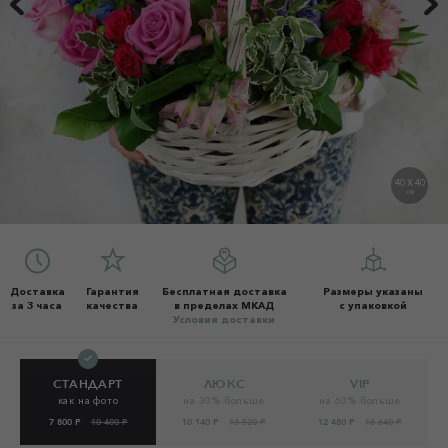
40 X 40
СМ
Доставка
Гарантия
Бесплатная доставка
Размеры указаны
за 3 часа
качества
в пределах МКАД
с упаковкой
Условия доставки
СТАНДАРТ
ЛЮКС
VIP
как на фото
на 30% больше
на 60% больше
7 800 Р
10 400 Р
10 140 Р
13 520 Р
12 480 Р
16 640 Р