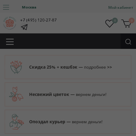
Москва
Мой кабинет
+7 (495) 120-27-87
0
0
Скидка 25% + кешбэк —
>>
подробнее
Несвежий цветок —
вернем деньги!
Опоздал курьер —
вернем деньги!