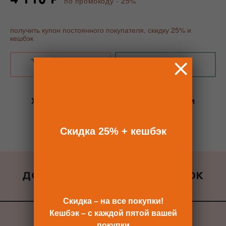
по промокоду - 25%
получить купон постоянного покупателя, скидку 25% и
кешбэк
В КОРЗИНУ
КУПИТЬ В 1 КЛИК
Хотите сразу
купить со скидкой 25%
и
получить кешбэк?
Скидка сразу после регистрации >>
Скидка 25% + кешбэк
ДОБАВИТЬ К ЗАКАЗУ ПОДАРОК
ВСЕ ПОДАРКИ
Скидка – на все покупки!
Кешбэк – с каждой пятой вашей
покупки