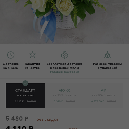
Доставка
Гарантия
Бесплатная доставка
Размеры указаны
за 3 часа
качества
в пределах МКАД
с упаковкой
Условия доставки
СТАНДАРТ
ЛЮКС
VIP
как на фото
на 30% больше
на 60% больше
4 110 Р
5 480 Р
5 340 Р
7 120 Р
6 577.50 Р
8 770 Р
5 480 Р
без скидки
4 110 Р