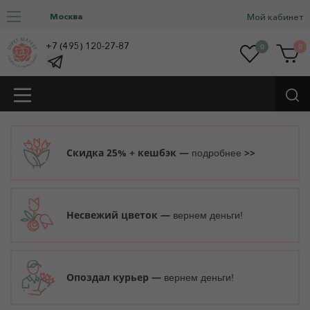
Москва
Мой кабинет
+7 (495) 120-27-87
0
0
Скидка 25% + кешбэк —
>>
подробнее
Несвежий цветок —
вернем деньги!
Опоздал курьер —
вернем деньги!