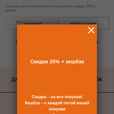
получить купон постоянного покупателя, скидку 25% и
кешбэк
В КОРЗИНУ
КУПИТЬ В 1 КЛИК
Хотите сразу
купить со скидкой 25%
и
получить кешбэк?
Скидка сразу после регистрации >>
Скидка 25% + кешбэк
ДОБАВИТЬ К ЗАКАЗУ ПОДАРОК
ВСЕ ПОДАРКИ
Скидка – на все покупки!
Кешбэк – с каждой пятой вашей
покупки