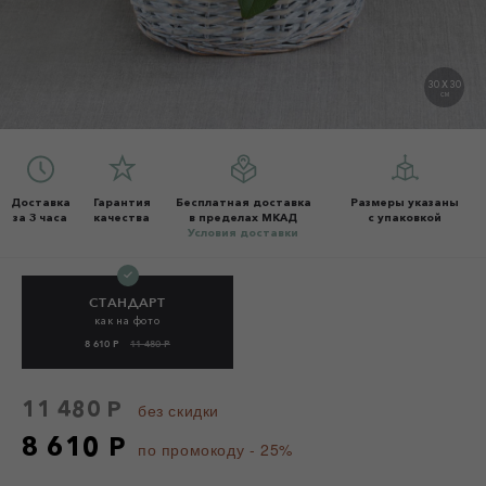
30 X 30
СМ
Доставка
Гарантия
Бесплатная доставка
Размеры указаны
за 3 часа
качества
в пределах МКАД
с упаковкой
Условия доставки
СТАНДАРТ
как на фото
8 610 Р
11 480 Р
11 480 Р
без скидки
8 610 Р
по промокоду - 25%