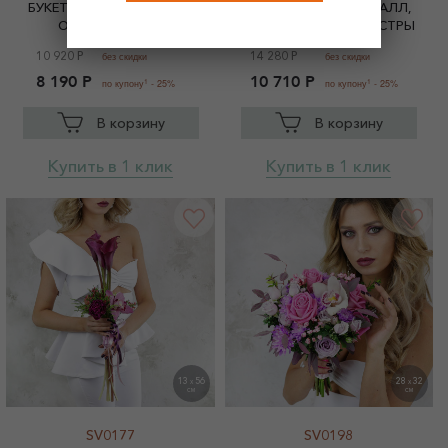
БУКЕТ НЕВЕСТЫ ИЗ КАЛЛ,
БУКЕТ НЕВЕСТЫ ИЗ КАЛЛ,
ОРХИДЕЙ И РОЗ
ОРХИДЕЙ И АСПИДИСТРЫ
10 920 Р
14 280 Р
без скидки
без скидки
8 190 Р
10 710 Р
1
1
по купону
- 25%
по купону
- 25%
В корзину
В корзину
Купить в 1 клик
Купить в 1 клик
13
56
28
32
X
X
СМ
СМ
SV0177
SV0198