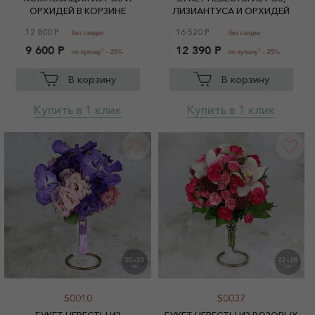
ОРХИДЕЙ В КОРЗИНЕ
ЛИЗИАНТУСА И ОРХИДЕЙ
12 800 Р
16 520 Р
без скидки
без скидки
9 600 Р
12 390 Р
1
1
по купону
- 25%
по купону
- 25%
В корзину
В корзину
Купить в 1 клик
Купить в 1 клик
20
25
22
28
X
X
СМ
СМ
S0010
S0037