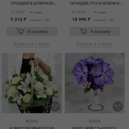
ОРХИДЕЙ В ШЛЯПНОЙ
ОРХИДЕЙ, РОЗ И ЗЕЛЕНИ В
КОРОБКЕ
КОРЗИНЕ
12 280 Р
25 320 Р
без скидки
без скидки
9 210 Р
18 990 Р
1
1
по купону
- 25%
по купону
- 25%
В корзину
В корзину
Купить в 1 клик
Купить в 1 клик
36
30
20
25
X
X
СМ
СМ
K0595
S0009
КОМПОЗИЦИЯ ИЗ РОЗ И
БУКЕТ НЕВЕСТЫ ИЗ РОЗ,