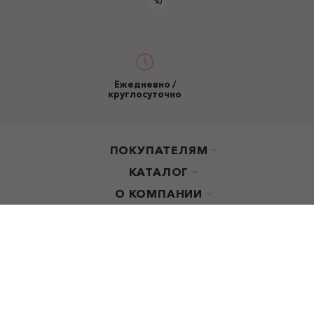
Ежедневно /
круглосуточно
ПОКУПАТЕЛЯМ
КАТАЛОГ
О КОМПАНИИ
ООО "Эрмитаж".
ОГРН: 1107746761550
© buket.market, 2024 Все права защищены
Пользовательское соглашение
Карта сайта