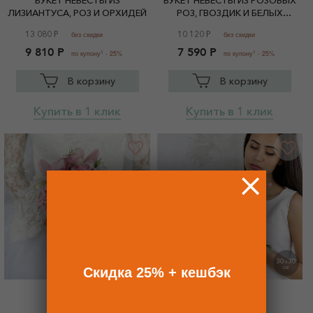
БУКЕТ НЕВЕСТЫ ИЗ
БУКЕТ НЕВЕСТЫ ИЗ РОЗОВЫХ
ЛИЗИАНТУСА, РОЗ И ОРХИДЕЙ
РОЗ, ГВОЗДИК И БЕЛЫХ
ОРХИДЕЙ
13 080 Р
10 120 Р
без скидки
без скидки
9 810 Р
7 590 Р
1
1
по купону
- 25%
по купону
- 25%
В корзину
В корзину
Купить в 1 клик
Купить в 1 клик
22
25
30
30
X
X
Скидка 25% + кешбэк
СМ
СМ
S0138
SV0163