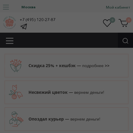
Москва
Мой кабинет
+7 (495) 120-27-87
0
0
Скидка 25% + кешбэк —
>>
подробнее
Несвежий цветок —
вернем деньги!
Опоздал курьер —
вернем деньги!