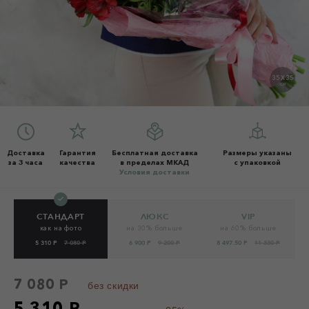
35 X 35
СМ
Доставка
Гарантия
Бесплатная доставка
Размеры указаны
за 3 часа
качества
в пределах МКАД
с упаковкой
Условия доставки
СТАНДАРТ
ЛЮКС
VIP
как на фото
на 30% больше
на 60% больше
5 310 Р
7 080 Р
6 900 Р
9 200 Р
8 497.50 Р
11 330 Р
7 080 Р
без скидки
5 310 Р