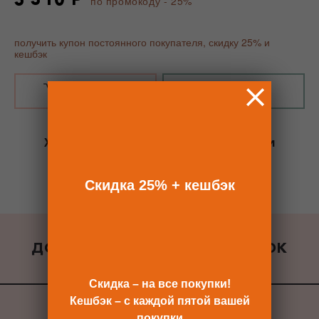
по промокоду - 25%
получить купон постоянного покупателя, скидку 25% и
кешбэк
В КОРЗИНУ
КУПИТЬ В 1 КЛИК
Хотите сразу
купить со скидкой 25%
и
получить кешбэк?
Скидка сразу после регистрации >>
Скидка 25% + кешбэк
ДОБАВИТЬ К ЗАКАЗУ ПОДАРОК
ВСЕ ПОДАРКИ
Скидка – на все покупки!
Кешбэк – с каждой пятой вашей
покупки