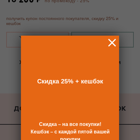
по промокоду - 25%
получить купон постоянного покупателя, скидку 25% и
кешбэк
В КОРЗИНУ
КУПИТЬ В 1 КЛИК
Хотите сразу
купить со скидкой 25%
и
получить кешбэк?
Скидка сразу после регистрации >>
Скидка 25% + кешбэк
ДОБАВИТЬ К ЗАКАЗУ ПОДАРОК
ВСЕ ПОДАРКИ
Скидка – на все покупки!
Кешбэк – с каждой пятой вашей
покупки