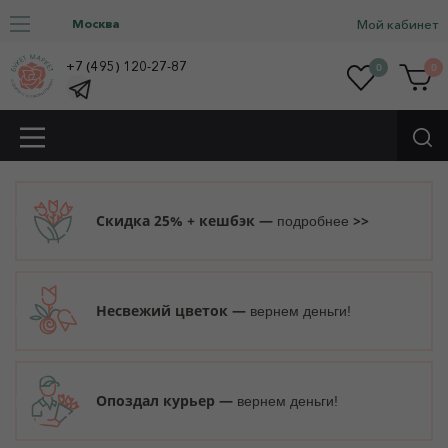
Москва
Мой кабинет
+7 (495) 120-27-87
0
0
Скидка 25% + кешбэк —
>>
подробнее
Несвежий цветок —
вернем деньги!
Опоздал курьер —
вернем деньги!