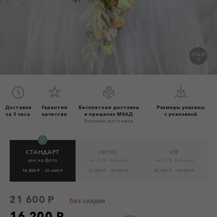
25 X 60
СМ
Доставка
Гарантия
Бесплатная доставка
Размеры указаны
за 3 часа
качества
в пределах МКАД
с упаковкой
Условия доставки
СТАНДАРТ
ЛЮКС
VIP
как на фото
на 30% больше
на 60% больше
16 200 Р
21 600 Р
21 060 Р
28 080 Р
25 920 Р
34 560 Р
21 600 Р
без скидки
16 200 Р