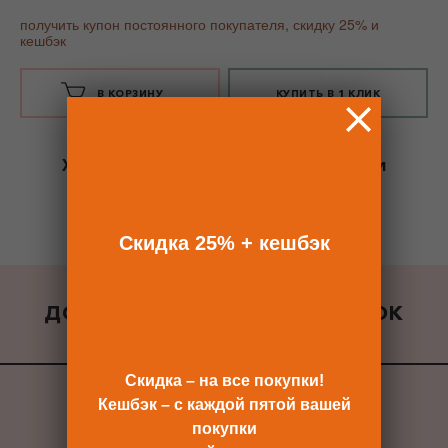
получить купон постоянного покупателя, скидку 25% и
кешбэк
В КОРЗИНУ
КУПИТЬ В 1 КЛИК
Хотите сразу
купить со скидкой 25%
и
получить кешбэк?
Скидка сразу после регистрации >>
Скидка 25% + кешбэк
ДОБАВИТЬ К ЗАКАЗУ ПОДАРОК
ВСЕ ПОДАРКИ
Скидка – на все покупки!
Кешбэк – с каждой пятой вашей
покупки