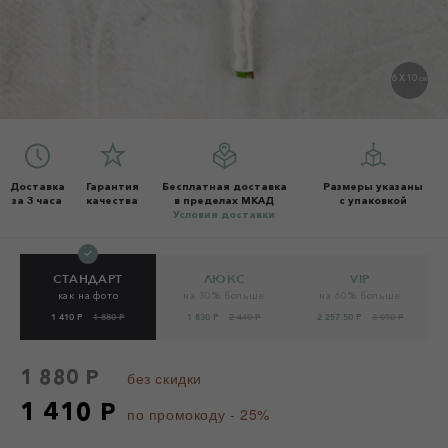
6 X 10
СМ
Доставка
Гарантия
Бесплатная доставка
Размеры указаны
за 3 часа
качества
в пределах МКАД
с упаковкой
Условия доставки
СТАНДАРТ
ЛЮКС
VIP
как на фото
на 30% больше
на 60% больше
1 410 Р
1 880 Р
1 830 Р
2 440 Р
2 257.50 Р
3 010 Р
1 880 Р
без скидки
1 410 Р
по промокоду - 25%