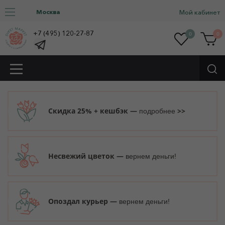
Москва
Мой кабинет
+7 (495) 120-27-87
0
0
Скидка 25% + кешбэк —
>>
подробнее
Несвежий цветок —
вернем деньги!
Опоздал курьер —
вернем деньги!