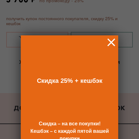
по промокоду - 25%
получить купон постоянного покупателя, скидку 25% и
кешбэк
В КОРЗИНУ
КУПИТЬ В 1 КЛИК
Хотите сразу
купить со скидкой 25%
и
получить кешбэк?
Скидка сразу после регистрации >>
Скидка 25% + кешбэк
ДОБАВИТЬ К ЗАКАЗУ ПОДАРОК
ВСЕ ПОДАРКИ
Скидка – на все покупки!
Кешбэк – с каждой пятой вашей
покупки