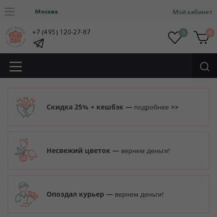
Москва
Мой кабинет
+7 (495) 120-27-87
0
0
Скидка 25% + кешбэк —
>>
подробнее
Несвежий цветок —
вернем деньги!
Опоздал курьер —
вернем деньги!