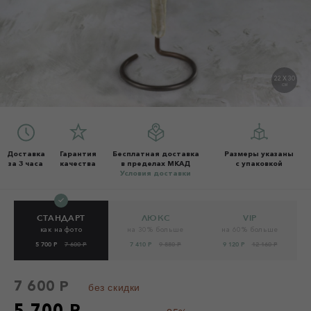
22 X 30
СМ
Доставка
Гарантия
Бесплатная доставка
Размеры указаны
за 3 часа
качества
в пределах МКАД
с упаковкой
Условия доставки
СТАНДАРТ
ЛЮКС
VIP
как на фото
на 30% больше
на 60% больше
5 700 Р
7 600 Р
7 410 Р
9 880 Р
9 120 Р
12 160 Р
7 600 Р
без скидки
5 700 Р