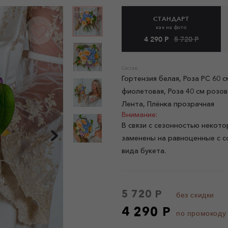
СТАНДАРТ
как на фото
4 290 Р
5 720 Р
Состав:
Гортензия белая, Роза РС 60 
фиолетовая, Роза 40 см розо
Лента, Плёнка прозрачная
Внимание:
В связи с сезонностью некото
заменены на равноценные с с
вида букета.
5 720 Р
без скидки
4 290 Р
по промокоду