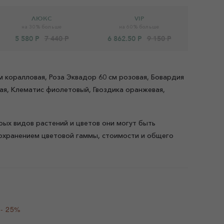
ЛЮКС
VIP
на 30% больше
на 60% больше
5 580 Р
7 440 Р
6 862.50 Р
9 150 Р
см коралловая, Роза Эквадор 60 см розовая, Бовардия
вая, Клематис фиолетовый, Гвоздика оранжевая,
рых видов растений и цветов они могут быть
охранением цветовой гаммы, стоимости и общего
 - 25%