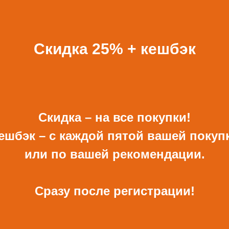
ВСЕ ПОДАРКИ
Скидка 25% + кешбэк
Скидка – на все покупки!
ешбэк – с каждой пятой вашей покуп
ОТКРЫТКА И
КОНВЕРТ РУЧНОЙ
КОНВЕРТ С ДЕКОРОМ
РАБОТЫ ДЛЯ ДЕНЕГ С
или по вашей рекомендации.
ДЕКОРОМ
680 Р
480 Р
Сразу после регистрации!