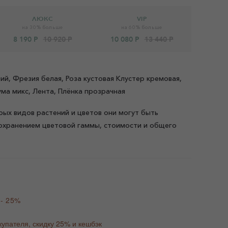
ЛЮКС
VIP
на 30% больше
на 60% больше
8 190 Р
10 920 Р
10 080 Р
13 440 Р
ий, Фрезия белая, Роза кустовая Клустер кремовая,
ма микс, Лента, Плёнка прозрачная
рых видов растений и цветов они могут быть
охранением цветовой гаммы, стоимости и общего
 - 25%
купателя, скидку 25% и кешбэк