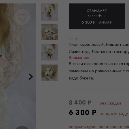
СТАНДАРТ
как на фото
6 300 Р
8 400 Р
Состав:
Пион коралловый, Гиацинт син
Лизиантус, Листья питтоспору
Внимание:
В связи с сезонностью некото
заменены на равноценные с с
вида букета.
8 400 Р
без скидки
6 300 Р
по промокоду
получить купон постоянного по