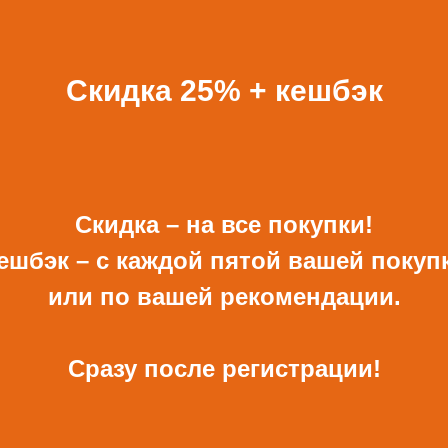
ВСЕ ПОДАРКИ
Скидка 25% + кешбэк
Скидка – на все покупки!
ешбэк – с каждой пятой вашей покуп
ОТКРЫТКА И
КОНВЕРТ РУЧНОЙ
КОНВЕРТ С ДЕКОРОМ
РАБОТЫ ДЛЯ ДЕНЕГ С
или по вашей рекомендации.
ДЕКОРОМ
680 Р
480 Р
Сразу после регистрации!