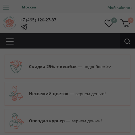
Москва
Мой кабинет
+7 (495) 120-27-87
0
0
Скидка 25% + кешбэк —
>>
подробнее
Несвежий цветок —
вернем деньги!
Опоздал курьер —
вернем деньги!