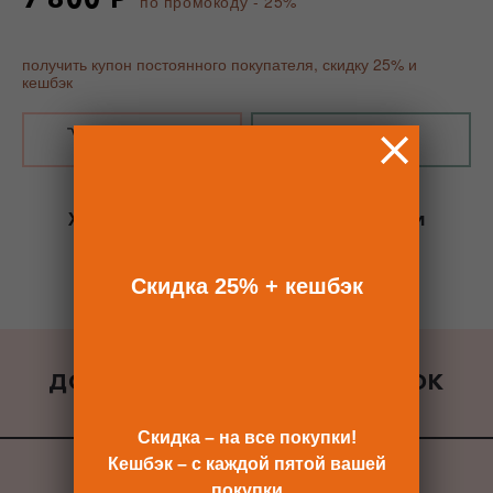
по промокоду - 25%
получить купон постоянного покупателя, скидку 25% и
кешбэк
В КОРЗИНУ
КУПИТЬ В 1 КЛИК
Хотите сразу
купить со скидкой 25%
и
получить кешбэк?
Скидка сразу после регистрации >>
Скидка 25% + кешбэк
ДОБАВИТЬ К ЗАКАЗУ ПОДАРОК
ВСЕ ПОДАРКИ
Скидка – на все покупки!
Кешбэк – с каждой пятой вашей
покупки