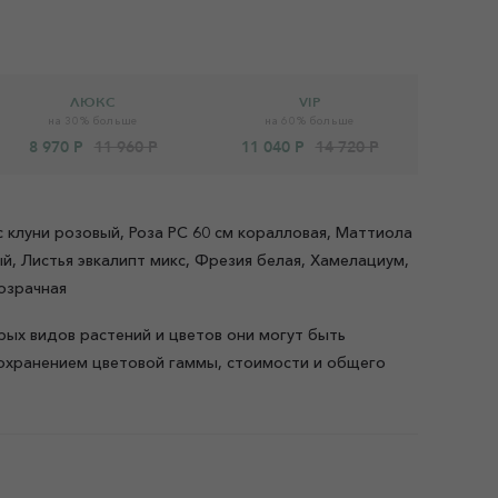
ЛЮКС
VIP
на 30% больше
на 60% больше
8 970 Р
11 960 Р
11 040 Р
14 720 Р
с клуни розовый, Роза РС 60 см коралловая, Маттиола
й, Листья эвкалипт микс, Фрезия белая, Хамелациум,
озрачная
рых видов растений и цветов они могут быть
охранением цветовой гаммы, стоимости и общего