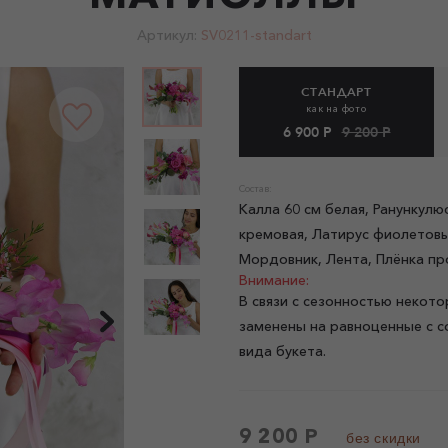
Артикул:
SV0211-standart
СТАНДАРТ
как на фото
6 900 Р
9 200 Р
Состав:
Калла 60 см белая, Ранункулю
кремовая, Латирус фиолетовы
Мордовник, Лента, Плёнка пр
Внимание:
В связи с сезонностью некото
заменены на равноценные с с
вида букета.
9 200 Р
без скидки