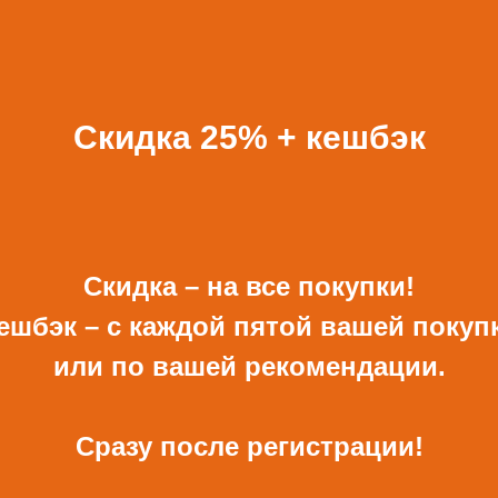
БАВИТЬ К ЗАКАЗУ ПОДА
ВСЕ ПОДАРКИ
Скидка 25% + кешбэк
Скидка – на все покупки!
ешбэк – с каждой пятой вашей покуп
или по вашей рекомендации.
ОТКРЫТКА И
КОНВЕРТ РУЧНОЙ
КОНВЕРТ С ДЕКОРОМ
РАБОТЫ ДЛЯ ДЕНЕГ С
ДЕКОРОМ
680 Р
480 Р
Сразу после регистрации!