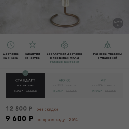
24 X 28
СМ
Доставка
Гарантия
Бесплатная доставка
Размеры указаны
за 3 часа
качества
в пределах МКАД
с упаковкой
Условия доставки
СТАНДАРТ
ЛЮКС
VIP
как на фото
на 30% больше
на 60% больше
9 600 Р
12 800 Р
12 480 Р
16 640 Р
15 360 Р
20 480 Р
12 800 Р
без скидки
9 600 Р
по промокоду - 25%