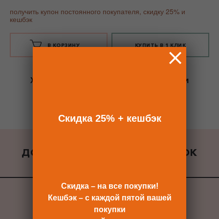
получить купон постоянного покупателя, скидку 25% и
кешбэк
В КОРЗИНУ
КУПИТЬ В 1 КЛИК
Хотите сразу
купить со скидкой 25%
и
получить кешбэк?
Скидка сразу после регистрации >>
Скидка 25% + кешбэк
ДОБАВИТЬ К ЗАКАЗУ ПОДАРОК
ВСЕ ПОДАРКИ
Скидка – на все покупки!
Кешбэк – с каждой пятой вашей
покупки