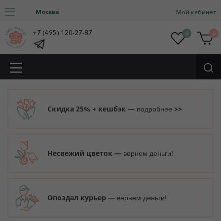
Москва
Мой кабинет
+7 (495) 120-27-87
0
0
Скидка 25% + кешбэк —
>>
подробнее
Несвежий цветок —
вернем деньги!
Опоздал курьер —
вернем деньги!