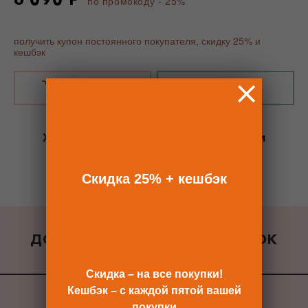
по промокоду - 25%
получить купон постоянного покупателя, скидку 25% и
кешбэк
В КОРЗИНУ
КУПИТЬ В 1 КЛИК
Хотите сразу
купить со скидкой 25%
и
получить кешбэк?
Скидка сразу после регистрации >>
Скидка 25% + кешбэк
ДОБАВИТЬ К ЗАКАЗУ ПОДАРОК
ВСЕ ПОДАРКИ
Скидка – на все покупки!
Кешбэк – с каждой пятой вашей
покупки