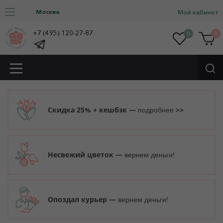
Москва
Мой кабинет
+7 (495) 120-27-87
0
0
Скидка 25% + кешбэк —
>>
подробнее
Несвежий цветок —
вернем деньги!
Опоздал курьер —
вернем деньги!