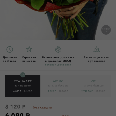
35 X 35
СМ
Доставка
Гарантия
Бесплатная доставка
Размеры указаны
за 3 часа
качества
в пределах МКАД
с упаковкой
Условия доставки
СТАНДАРТ
ЛЮКС
VIP
как на фото
на 30% больше
на 60% больше
6 090 Р
8 120 Р
7 920 Р
10 560 Р
9 742.50 Р
12 990 Р
8 120 Р
без скидки
6 090 Р