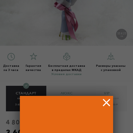
55 X 25
СМ
Доставка
Гарантия
Бесплатная доставка
Размеры указаны
за 3 часа
качества
в пределах МКАД
с упаковкой
Условия доставки
СТАНДАРТ
ЛЮКС
VIP
как на фото
на 30% больше
на 60% больше
3 600 Р
4 800 Р
4 680 Р
6 240 Р
5 760 Р
7 680 Р
4 800 Р
без скидки
3 600 Р