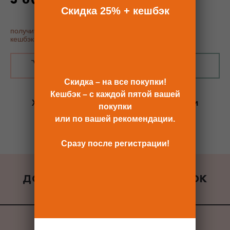
по промокоду - 25%
Скидка 25% + кешбэк
получить купон постоянного покупателя, скидку 25% и
кешбэк
В КОРЗИНУ
КУПИТЬ В 1 КЛИК
Скидка – на все покупки!
Кешбэк – с каждой пятой вашей
Хотите сразу
купить со скидкой 25%
и
покупки
получить кешбэк?
или по вашей рекомендации.
Скидка сразу после регистрации >>
Сразу после регистрации!
ДОБАВИТЬ К ЗАКАЗУ ПОДАРОК
ВСЕ ПОДАРКИ