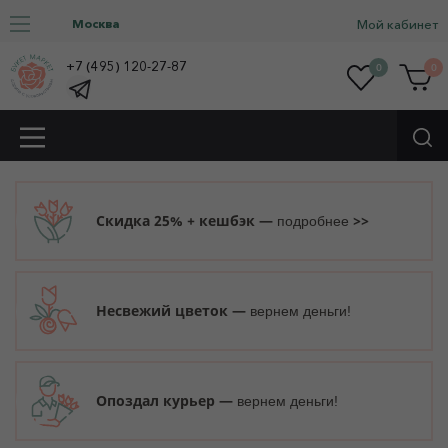
Москва
Мой кабинет
+7 (495) 120-27-87
0
0
Скидка 25% + кешбэк —
>>
подробнее
Несвежий цветок —
вернем деньги!
Опоздал курьер —
вернем деньги!