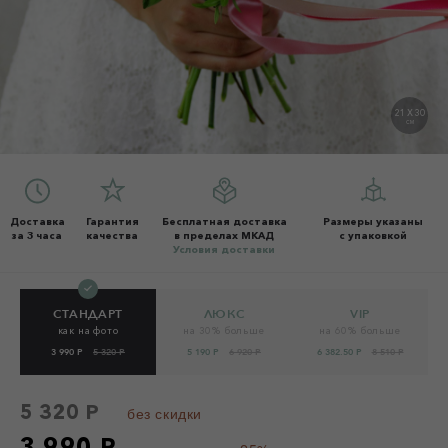
21 X 30
СМ
Доставка
Гарантия
Бесплатная доставка
Размеры указаны
за 3 часа
качества
в пределах МКАД
с упаковкой
Условия доставки
СТАНДАРТ
ЛЮКС
VIP
как на фото
на 30% больше
на 60% больше
3 990 Р
5 320 Р
5 190 Р
6 920 Р
6 382.50 Р
8 510 Р
5 320 Р
без скидки
3 990 Р