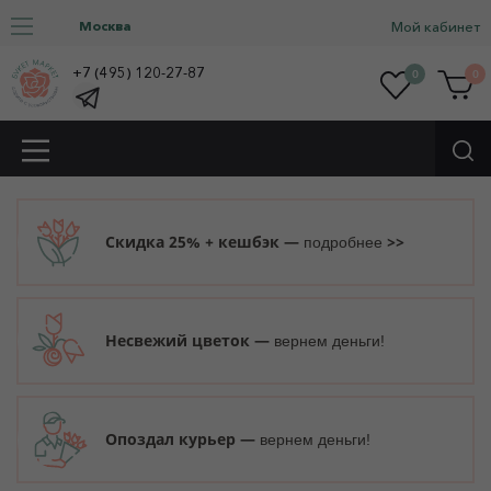
Москва
Мой кабинет
+7 (495) 120-27-87
0
0
Скидка 25% + кешбэк —
>>
подробнее
Несвежий цветок —
вернем деньги!
Опоздал курьер —
вернем деньги!