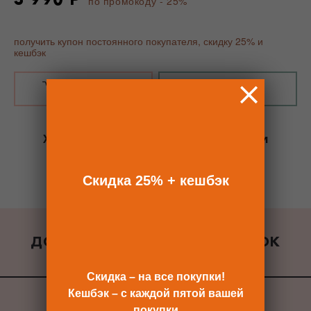
по промокоду - 25%
получить купон постоянного покупателя, скидку 25% и
кешбэк
В КОРЗИНУ
КУПИТЬ В 1 КЛИК
Хотите сразу
купить со скидкой 25%
и
получить кешбэк?
Скидка сразу после регистрации >>
Скидка 25% + кешбэк
ДОБАВИТЬ К ЗАКАЗУ ПОДАРОК
ВСЕ ПОДАРКИ
Скидка – на все покупки!
Кешбэк – с каждой пятой вашей
покупки