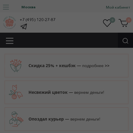
Москва
Мой кабинет
+7 (495) 120-27-87
0
0
Скидка 25% + кешбэк —
>>
подробнее
Несвежий цветок —
вернем деньги!
Опоздал курьер —
вернем деньги!