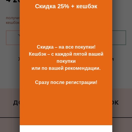
по промокоду - 25%
Скидка 25% + кешбэк
получить купон постоянного покупателя, скидку 25% и
кешбэк
В КОРЗИНУ
КУПИТЬ В 1 КЛИК
Скидка – на все покупки!
Кешбэк – с каждой пятой вашей
Хотите сразу
купить со скидкой 25%
и
покупки
получить кешбэк?
или по вашей рекомендации.
Скидка сразу после регистрации >>
Сразу после регистрации!
ДОБАВИТЬ К ЗАКАЗУ ПОДАРОК
ВСЕ ПОДАРКИ