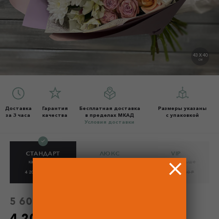
43 X 40
СМ
Доставка
Гарантия
Бесплатная доставка
Размеры указаны
за 3 часа
качества
в пределах МКАД
с упаковкой
Условия доставки
СТАНДАРТ
ЛЮКС
VIP
как на фото
на 30% больше
на 60% больше
4 200 Р
5 600 Р
5 460 Р
7 280 Р
6 720 Р
8 960 Р
5 600 Р
без скидки
4 200 Р