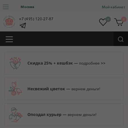
Москва
Мой кабинет
+7 (495) 120-27-87
0
0
Скидка 25% + кешбэк —
>>
подробнее
Несвежий цветок —
вернем деньги!
Опоздал курьер —
вернем деньги!