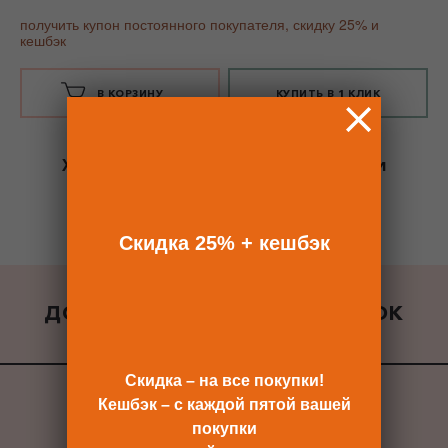
получить купон постоянного покупателя, скидку 25% и
кешбэк
В КОРЗИНУ
КУПИТЬ В 1 КЛИК
Хотите сразу
купить со скидкой 25%
и
получить кешбэк?
Скидка сразу после регистрации >>
Скидка 25% + кешбэк
ДОБАВИТЬ К ЗАКАЗУ ПОДАРОК
ВСЕ ПОДАРКИ
Скидка – на все покупки!
Кешбэк – с каждой пятой вашей
покупки