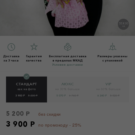
55 X 30
СМ
Доставка
Гарантия
Бесплатная доставка
Размеры указаны
за 3 часа
качества
в пределах МКАД
с упаковкой
Условия доставки
СТАНДАРТ
ЛЮКС
VIP
как на фото
на 30% больше
на 60% больше
3 900 Р
5 200 Р
5 070 Р
6 760 Р
6 240 Р
8 320 Р
5 200 Р
без скидки
3 900 Р
по промокоду - 25%