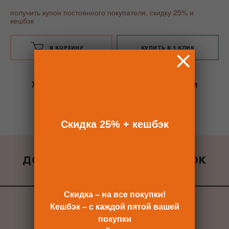
получить купон постоянного покупателя, скидку 25% и
кешбэк
В КОРЗИНУ
КУПИТЬ В 1 КЛИК
Хотите сразу
купить со скидкой 25%
и
получить кешбэк?
Скидка сразу после регистрации >>
Скидка 25% + кешбэк
ДОБАВИТЬ К ЗАКАЗУ ПОДАРОК
ВСЕ ПОДАРКИ
Скидка – на все покупки!
Кешбэк – с каждой пятой вашей
покупки