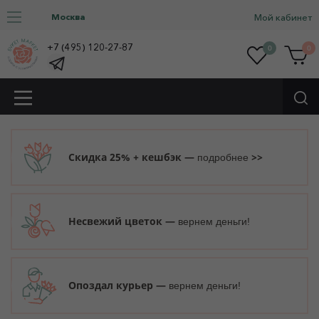
Москва
Мой кабинет
+7 (495) 120-27-87
0
0
Скидка 25% + кешбэк —
>>
подробнее
Несвежий цветок —
вернем деньги!
Опоздал курьер —
вернем деньги!