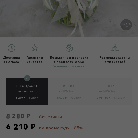
35 X 40
СМ
Доставка
Гарантия
Бесплатная доставка
Размеры указаны
за 3 часа
качества
в пределах МКАД
с упаковкой
Условия доставки
СТАНДАРТ
ЛЮКС
VIP
как на фото
на 30% больше
на 60% больше
6 210 Р
8 280 Р
8 070 Р
10 760 Р
9 937.50 Р
13 250 Р
8 280 Р
без скидки
6 210 Р
по промокоду - 25%