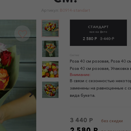
Артикул:
B0914-standart
СТАНДАРТ
как на фото
2 580 Р
3 440 Р
Состав:
Роза 40 см розовая, Роза 40 с
Роза 40 см розовая, Упаковка
Внимание:
В связи с сезонностью некото
заменены на равноценные с с
вида букета.
3 440 Р
без скидки
2 580 Р