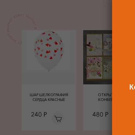
ДО
К
 4
ШАР ШЕЛКОГРАФИЯ
ОТКРЫТКА С
С
СЕРДЦА КРАСНЫЕ
КОНВЕРТОМ
ЕБЯ
240 Р
480 Р