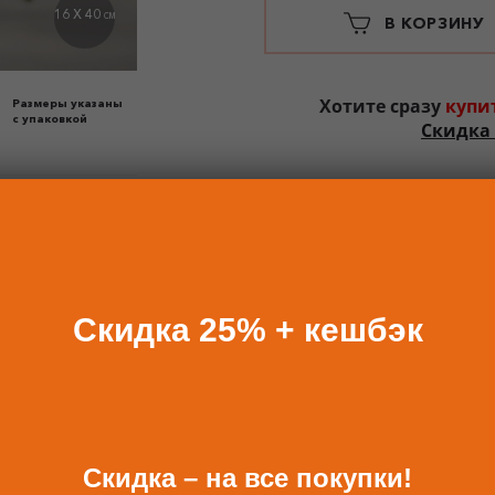
16 X 40
СМ
В КОРЗИНУ
Хотите сразу
купи
Размеры указаны
с упаковкой
Скидка 
Скидка 25% + кешбэк
БАВИТЬ К ЗАКАЗУ ПОДА
Скидка – на все покупки!