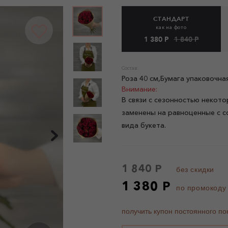
СТАНДАРТ
как на фото
1 380 Р
1 840 Р
Состав:
Роза 40 см,Бумага упаковочн
Внимание:
В связи с сезонностью некото
заменены на равноценные с с
вида букета.
1 840 Р
без скидки
1 380 Р
по промокоду
получить купон постоянного по