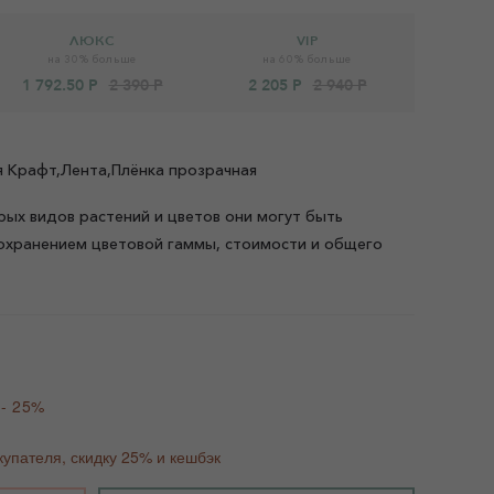
ЛЮКС
VIP
на 30% больше
на 60% больше
1 792.50 Р
2 390 Р
2 205 Р
2 940 Р
ая Крафт,Лента,Плёнка прозрачная
рых видов растений и цветов они могут быть
охранением цветовой гаммы, стоимости и общего
 - 25%
купателя, скидку 25% и кешбэк